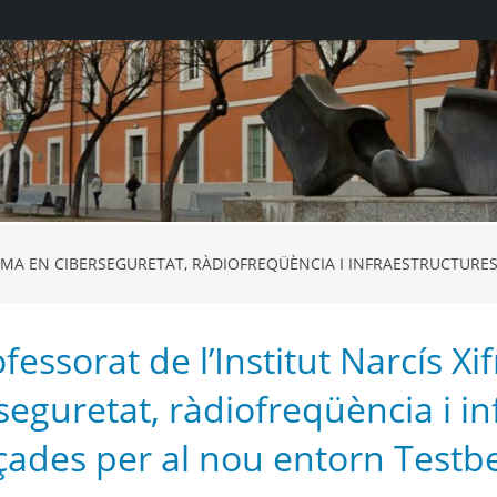
FORMA EN CIBERSEGURETAT, RÀDIOFREQÜÈNCIA I INFRAESTRUCTURE
ofessorat de l’Institut Narcís X
seguretat, ràdiofreqüència i i
ades per al nou entorn Testb