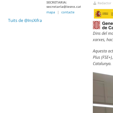
SECRETARIA:
Redactor
secretaria@iesnx.cat
mapa
|
contacte
Tuits de @InsXifra
Dins del ma
xarxes, hac
Aquesta act
Plus (FSE+)
Catalunya.