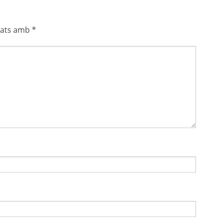
cats amb
*