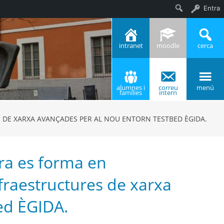
Entra
Cerca
intranet
moodle
cerca
alumnes i
correu
menú
famílies
intern
S DE XARXA AVANÇADES PER AL NOU ENTORN TESTBED ÈGIDA.
ifra es forma en
nfraestructures de xarxa
ed ÈGIDA.