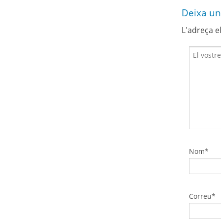
Deixa un
L'adreça e
Nom*
Correu*