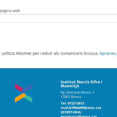
 pàgina web
c utilitza Akismet per reduir els comentaris brossa.
Apreneu 
Institut Narcís Xifra i
Masmitjà
Pg. Sant Joan Bosco, 1
17007 Girona
Tel. 972212612
mail:b7004499@xtec.cat
SECRETARIA:
secretaria@iesnx.cat