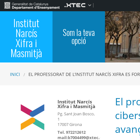
Institut
Narcís
Som la teva
opció
Xifra i
Masmitjà
INICI
EL PROFESSORAT DE L’INSTITUT NARCÍS XIFRA ES 
El pr
Institut Narcís
Xifra i Masmitjà
ciber
Pg. Sant Joan Bosco,
1
17007 Girona
avanç
Tel. 972212612
mail:b7004499@xtec.cat