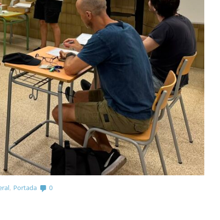
,
ral
Portada
0