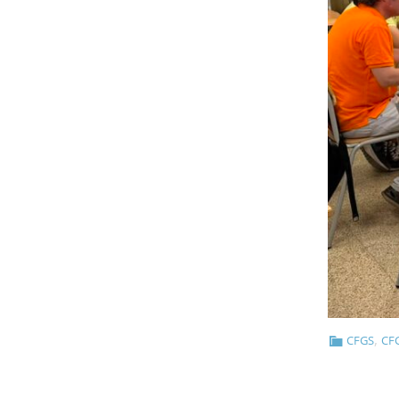
,
CFGS
CFG