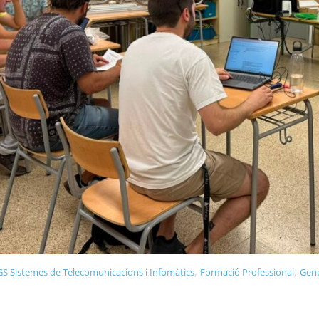
,
,
S Sistemes de Telecomunicacions i Infomàtics
Formació Professional
Gene