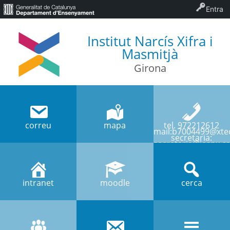
Entra
Institut Narcís Xifra i
Masmitjà
Girona
correu
mapa
tel. 972212612
mail:b7004499@xtec
secretaria:
secretaria@iesnx.ca
intranet
moodle
cerca