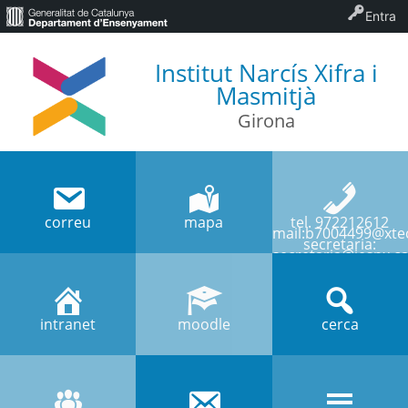
Entra
Institut Narcís Xifra i
Masmitjà
Girona
correu
mapa
tel. 972212612
mail:b7004499@xtec
secretaria:
secretaria@iesnx.ca
intranet
moodle
cerca