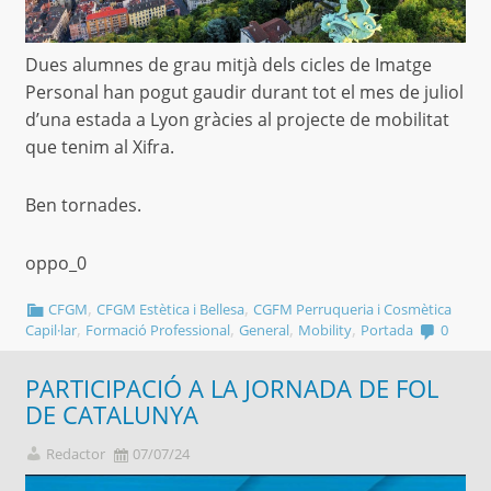
Dues alumnes de grau mitjà dels cicles de Imatge
Personal han pogut gaudir durant tot el mes de juliol
d’una estada a Lyon gràcies al projecte de mobilitat
que tenim al Xifra.
Ben tornades.
oppo_0
,
,
CFGM
CFGM Estètica i Bellesa
CGFM Perruqueria i Cosmètica
,
,
,
,
Capil·lar
Formació Professional
General
Mobility
Portada
0
PARTICIPACIÓ A LA JORNADA DE FOL
DE CATALUNYA
Redactor
07/07/24