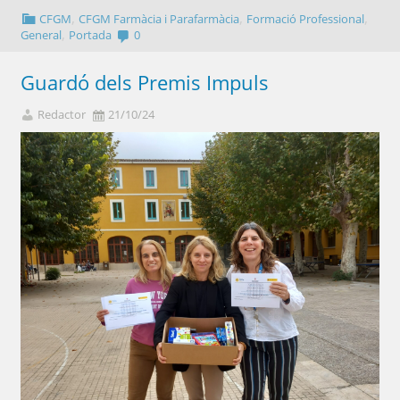
,
,
,
CFGM
CFGM Farmàcia i Parafarmàcia
Formació Professional
,
General
Portada
0
Guardó dels Premis Impuls
Redactor
21/10/24