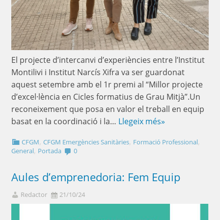
El projecte d’intercanvi d’experiències entre l’Institut
Montilivi i Institut Narcís Xifra va ser guardonat
aquest setembre amb el 1r premi al “Millor projecte
d’excel·lència en Cicles formatius de Grau Mitjà”.Un
reconeixement que posa en valor el treball en equip
basat en la coordinació i la…
Llegeix més»
,
,
,
CFGM
CFGM Emergències Sanitàries
Formació Professional
,
General
Portada
0
Aules d’emprenedoria: Fem Equip
Redactor
21/10/24