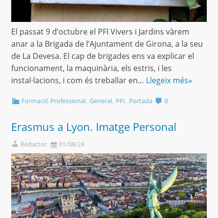
El passat 9 d’octubre el PFI Vivers i Jardins vàrem
anar a la Brigada de l’Ajuntament de Girona, a la seu
de La Devesa. El cap de brigades ens va explicar el
funcionament, la maquinària, els estris, i les
instal·lacions, i com és treballar en…
Llegeix més»
,
,
,
Formació Professional
General
PFI
Portada
0
Erasmus a Lyon. Imatge Personal
Redactor
01/08/24