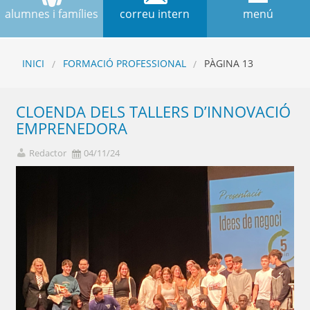
alumnes i famílies
correu intern
menú
INICI
FORMACIÓ PROFESSIONAL
PÀGINA 13
CLOENDA DELS TALLERS D’INNOVACIÓ
EMPRENEDORA
Redactor
04/11/24