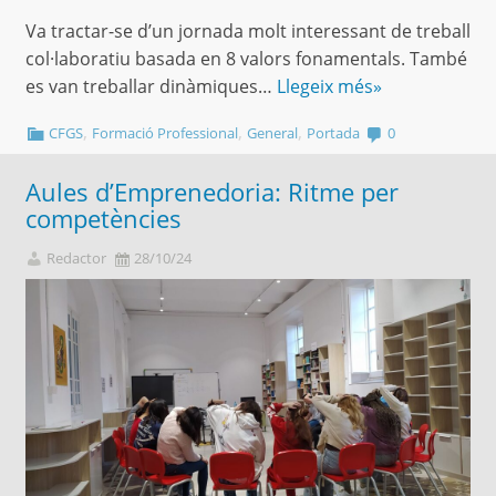
Va tractar-se d’un jornada molt interessant de treball
col·laboratiu basada en 8 valors fonamentals. També
es van treballar dinàmiques…
Llegeix més»
,
,
,
CFGS
Formació Professional
General
Portada
0
Aules d’Emprenedoria: Ritme per
competències
Redactor
28/10/24