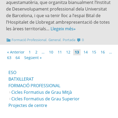
aquestamatèria, que organitza bianualment l’Institut
de Desenvolupament professional dela Universitat
de Barcelona, i que va tenir lloc a l’espai Bital de
l’Hospitalet de Llobregat ambrepresentació de totes
les àrees territorials…
Llegeix més»
,
,
Formació Professional
General
Portada
0
« Anterior
1
2
…
10
11
12
13
14
15
16
…
63
64
Següent »
ESO
BATXILLERAT
FORMACIÓ PROFESSIONAL
Cicles Formatius de Grau Mitjà
Cicles Formatius de Grau Superior
Projectes de centre