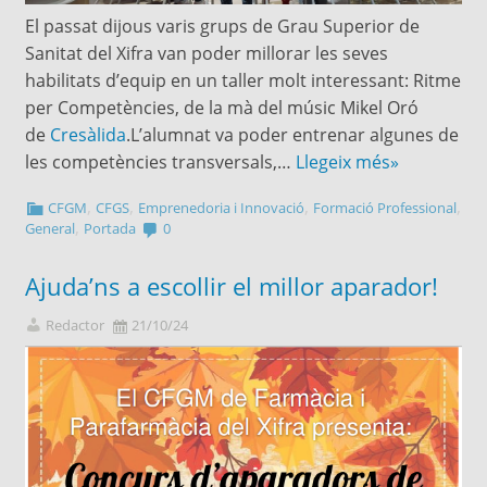
El passat dijous varis grups de Grau Superior de
Sanitat del Xifra van poder millorar les seves
habilitats d’equip en un taller molt interessant: Ritme
per Competències, de la mà del músic Mikel Oró
de
Cresàlida
.L’alumnat va poder entrenar algunes de
les competències transversals,…
Llegeix més»
,
,
,
,
CFGM
CFGS
Emprenedoria i Innovació
Formació Professional
,
General
Portada
0
Ajuda’ns a escollir el millor aparador!
Redactor
21/10/24