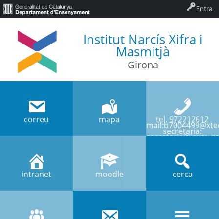
Entra
Institut Narcís Xifra i
Masmitjà
Girona
correu
mapa
tel. 972212612
mail:b7004499@xtec
secretaria:
secretaria@iesnx.ca
intranet
moodle
cerca