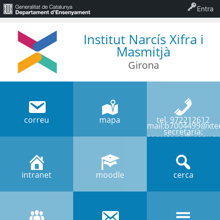
Entra
Institut Narcís Xifra i
Masmitjà
Girona
correu
mapa
tel. 972212612
mail:b7004499@xtec
secretaria:
secretaria@iesnx.ca
intranet
moodle
cerca