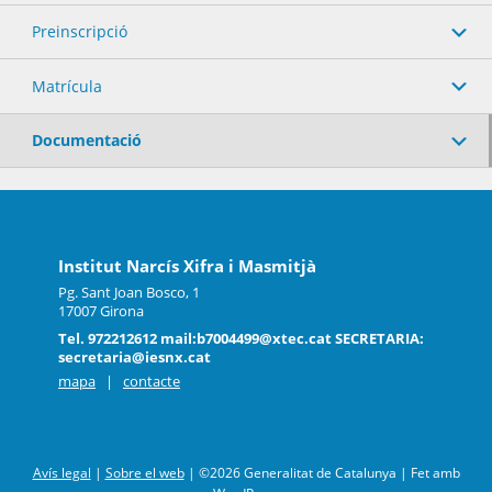
Preinscripció
Matrícula
Documentació
Institut Narcís Xifra i Masmitjà
Pg. Sant Joan Bosco, 1
17007 Girona
Tel. 972212612 mail:b7004499@xtec.cat SECRETARIA:
secretaria@iesnx.cat
mapa
|
contacte
Avís legal
|
Sobre el web
|
©2026 Generalitat de Catalunya |
Fet amb