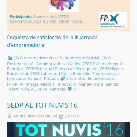
Enquesta de satisfacció de la III Jornada
d’emprenedoria
,
CFGS Automatismatització i Robòtica Industrial
CFGS
,
Documentació i Administració sanitàries
CFGS Estètica Integral i
,
,
Benestar
CFGS Estilisme i Direcció de Perruqueria
CFGS Higiene
,
,
Bucodental
CFGS Laboratori Clínic i Biomèdic
Emprenedoria i
,
,
,
,
Innovació
General
Portada
Electricitat
Emprenedoria
,
,
,
,
,
FP.XIFRA
Imatge Personal
Innovació
Manteniment
Sanitat
,
,
Tallers
VINE AL XIFRA
Xerrades
0
SEDP AL TOT NUVIS’16
Sandra Riera Masmiquel
28/11/16