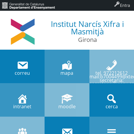
Entra
Institut Narcís Xifra i
Masmitjà
Girona
correu
mapa
tel. 972212612
mail:b7004499@xtec
secretaria:
secretaria@iesnx.ca
intranet
moodle
cerca