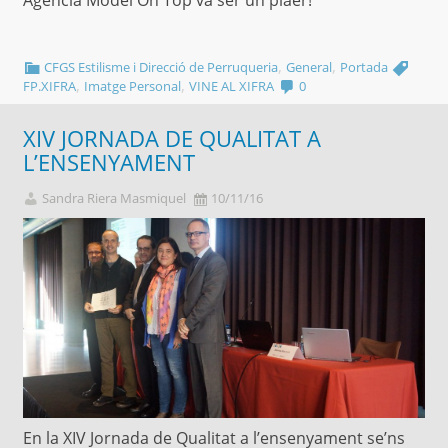
,
,
CFGS Estilisme i Direcció de Perruqueria
General
Portada
,
,
FP.XIFRA
Imatge Personal
VINE AL XIFRA
0
XIV JORNADA DE QUALITAT A
L’ENSENYAMENT
Sandra Riera Masmiquel
10/11/16
En la XIV Jornada de Qualitat a l’ensenyament se’ns