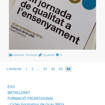
,
General
Portada
Qualitat
0
« Anterior
1
2
…
81
82
83
84
ESO
BATXILLERAT
FORMACIÓ PROFESSIONAL
Cicles Formatius de Grau Mitjà