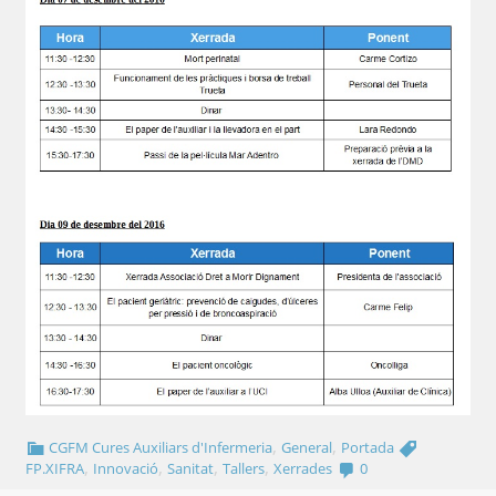
,
,
CGFM Cures Auxiliars d'Infermeria
General
Portada
,
,
,
,
FP.XIFRA
Innovació
Sanitat
Tallers
Xerrades
0