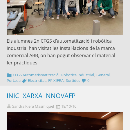
Els alumnes 2n CFGS d’automatització i robòtica
industrial han visitat les instal·lacions de la marca
comercial ABB, on han pogut observar el material i
fer pràctiques.
,
,
CFGS Automatismatització i Robòtica Industrial
General
,
,
Portada
Electricitat
FP.XIFRA
Sortides
0
INICI XARXA INNOVAFP
Sandra Riera Masmiquel
18/10/16