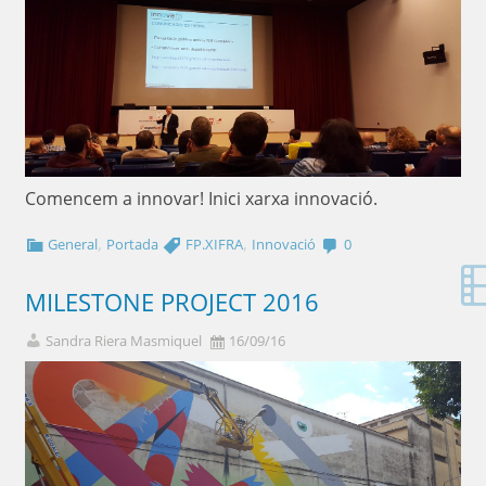
Comencem a innovar! Inici xarxa innovació.
,
,
General
Portada
FP.XIFRA
Innovació
0
MILESTONE PROJECT 2016
Sandra Riera Masmiquel
16/09/16