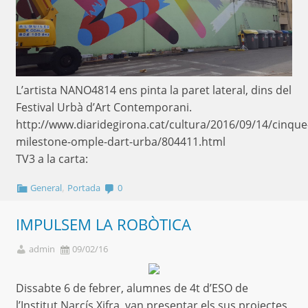
L’artista NANO4814 ens pinta la paret lateral, dins del
Festival Urbà d’Art Contemporani.
http://www.diaridegirona.cat/cultura/2016/09/14/cinque
milestone-omple-dart-urba/804411.html
TV3 a la carta:
,
General
Portada
0
IMPULSEM LA ROBÒTICA
admin
09/02/16
Dissabte 6 de febrer, alumnes de 4t d’ESO de
l’Institut Narcís Xifra, van presentar els sus projectes