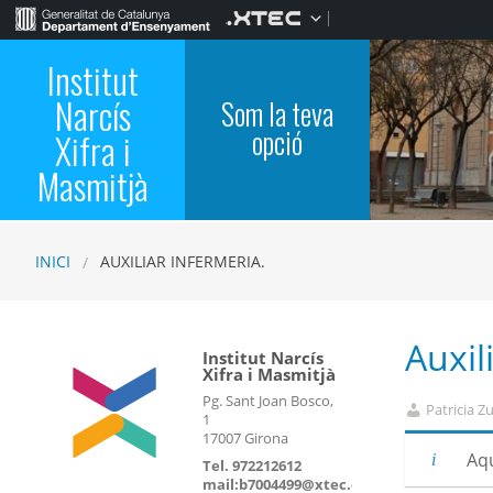
Institut
Narcís
Som la teva
opció
Xifra i
Masmitjà
INICI
AUXILIAR INFERMERIA.
Auxil
Institut Narcís
Xifra i Masmitjà
Pg. Sant Joan Bosco,
Patricia Z
1
17007 Girona
Aqu
Tel. 972212612
mail:b7004499@xtec.cat