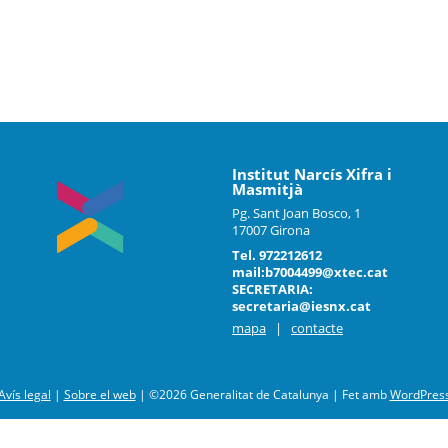
Institut Narcís Xifra i
Masmitjà
Pg. Sant Joan Bosco, 1
17007 Girona
Tel. 972212612
mail:b7004499@xtec.cat
SECRETARIA:
secretaria@iesnx.cat
mapa
|
contacte
Avís legal
|
Sobre el web
|
©2026 Generalitat de Catalunya |
Fet amb
WordPres