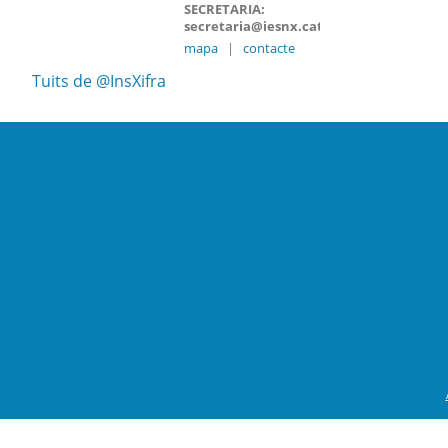
SECRETARIA:
secretaria@iesnx.cat
mapa
|
contacte
Tuits de @InsXifra