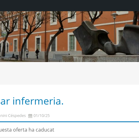
iar infermeria.
unini Céspedes
01/10/25
esta oferta ha caducat