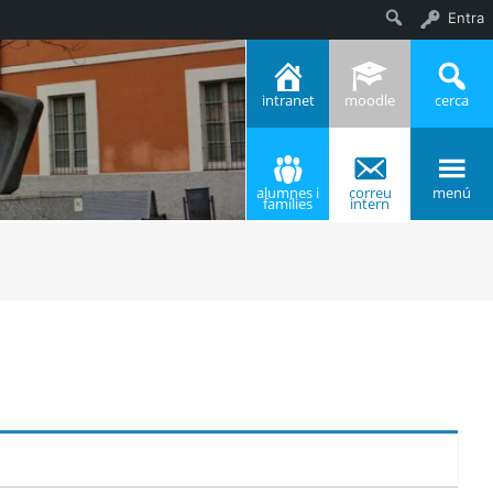
Entra
Cerca
intranet
moodle
cerca
alumnes i
correu
menú
famílies
intern