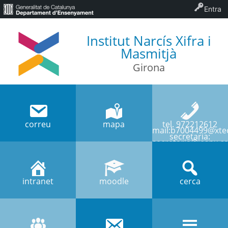
Entra
Institut Narcís Xifra i
Masmitjà
Girona
correu
mapa
tel. 972212612
mail:b7004499@xtec
secretaria:
secretaria@iesnx.ca
intranet
moodle
cerca