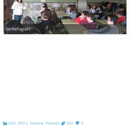
SerRefugiat1
,
,
,
ESO
ESO 2
General
Portada
ESO
0