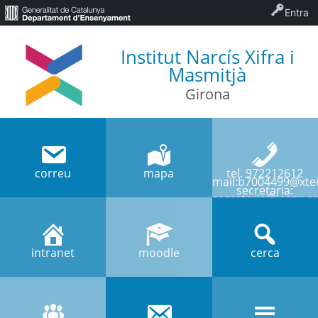
Entra
Institut Narcís Xifra i
Masmitjà
Girona
correu
mapa
tel. 972212612
mail:b7004499@xtec
secretaria:
secretaria@iesnx.ca
intranet
moodle
cerca