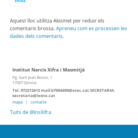
Aquest lloc utilitza Akismet per reduir els
comentaris brossa.
Apreneu com es processen les
dades dels comentaris
.
Institut Narcís Xifra i Masmitjà
Pg. Sant Joan Bosco, 1
17007 Girona
Tel. 972212612 mail:b7004499@xtec.cat SECRETARIA:
secretaria@iesnx.cat
mapa
|
contacte
Tuits de @InsXifra