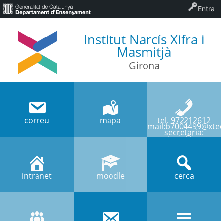
Entra
Institut Narcís Xifra i
Masmitjà
Girona
correu
mapa
tel. 972212612
mail:b7004499@xtec
secretaria:
secretaria@iesnx.ca
intranet
moodle
cerca