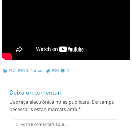
,
,
ESO
ESO 3
Portada
ESO
0
Deixa un comentari
L'adreça electrònica no es publicarà.
Els camps
necessaris estan marcats amb
*