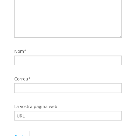
Nom*
Correu*
La vostra pàgina web