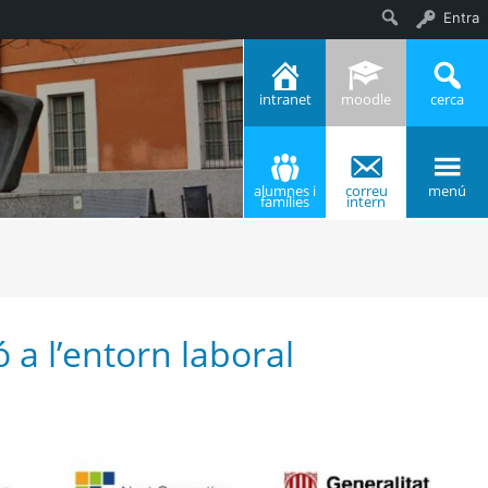
Entra
Cerca
intranet
moodle
cerca
alumnes i
correu
menú
famílies
intern
a l’entorn laboral