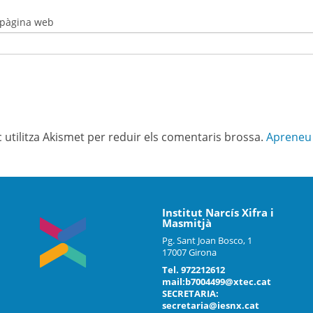
 pàgina web
c utilitza Akismet per reduir els comentaris brossa.
Apreneu 
Institut Narcís Xifra i
Masmitjà
Pg. Sant Joan Bosco, 1
17007 Girona
Tel. 972212612
mail:b7004499@xtec.cat
SECRETARIA:
secretaria@iesnx.cat