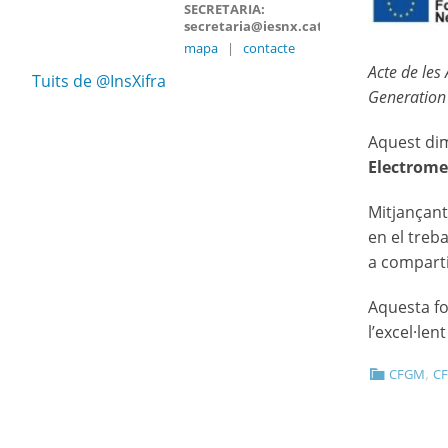
SECRETARIA:
secretaria@iesnx.cat
mapa
|
contacte
Acte de les
Tuits de @InsXifra
Generation 
Aquest dim
Electrome
Mitjançant
en el treba
a comparti
Aquesta fo
l’excel·len
,
CFGM
CF