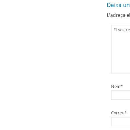
Deixa un
L'adreça e
Nom*
Correu*