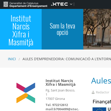
Institut
Narcís
Som la teva
opció
Xifra i
Masmitjà
INICI
AULES D’EMPRENEDORIA: COMUNICACIÓ A L’ENTOR
Aules
Institut Narcís
Xifra i Masmitjà
Pg. Sant Joan Bosco,
Redactor
1
17007 Girona
Tel. 972212612
mail:b7004499@xtec.cat