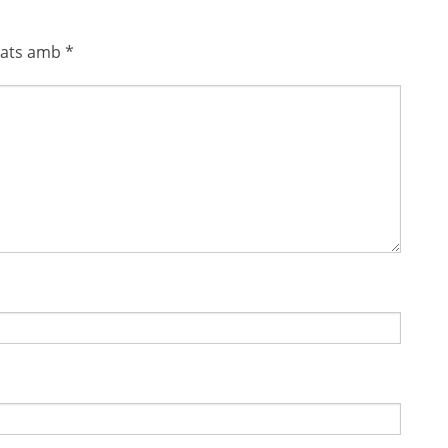
cats amb
*