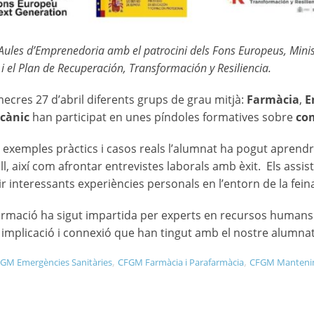
 Aules d’Emprenedoria amb el patrocini dels Fons Europeus, Minis
i el Plan de Recuperación, Transformación y Resiliencia.
ecres 27 d’abril diferents grups de grau mitjà:
Farmàcia
,
E
cànic
han participat en unes píndoles formatives sobre
com
 exemples pràctics i casos reals l’alumnat ha pogut aprendre
ll, així com afrontar entrevistes laborals amb èxit. Els assis
r interessants experiències personals en l’entorn de la fein
rmació ha sigut impartida per experts en recursos humans
t implicació i connexió que han tingut amb el nostre alumnat 
,
,
GM Emergències Sanitàries
CFGM Farmàcia i Parafarmàcia
CFGM Mantenim