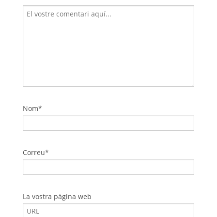
Nom*
Correu*
La vostra pàgina web