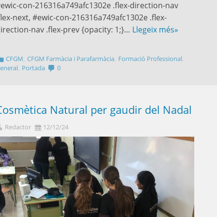
ewic-con-216316a749afc1302e .flex-direction-nav
flex-next, #ewic-con-216316a749afc1302e .flex-
irection-nav .flex-prev {opacity: 1;}…
Llegeix més»
,
,
,
CFGM
CFGM Farmàcia i Parafarmàcia
Formació Professional
,
eneral
Portada
0
Cosmètica Natural per gaudir del Nadal
Redactor
12/12/24