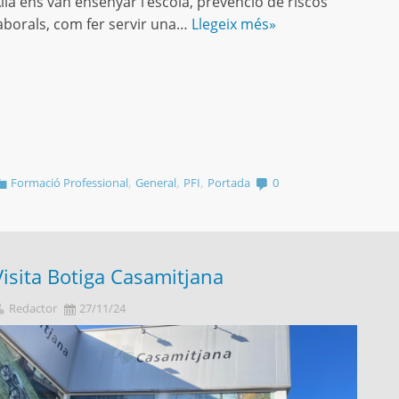
llà ens van ensenyar l’escola, prevenció de riscos
aborals, com fer servir una…
Llegeix més»
,
,
,
Formació Professional
General
PFI
Portada
0
Visita Botiga Casamitjana
Redactor
27/11/24