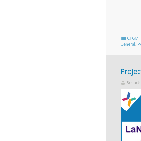
CFGM
,
General
P
Projec
Redact