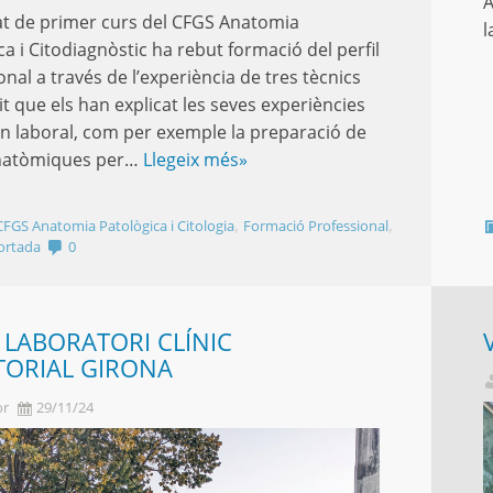
A
t de primer curs del CFGS Anatomia
l
ca i Citodiagnòstic ha rebut formació del perfil
onal a través de l’experiència de tres tècnics
it que els han explicat les seves experiències
n laboral, com per exemple la preparació de
natòmiques per…
Llegeix més»
,
,
CFGS Anatomia Patològica i Citologia
Formació Professional
ortada
0
A LABORATORI CLÍNIC
TORIAL GIRONA
or
29/11/24