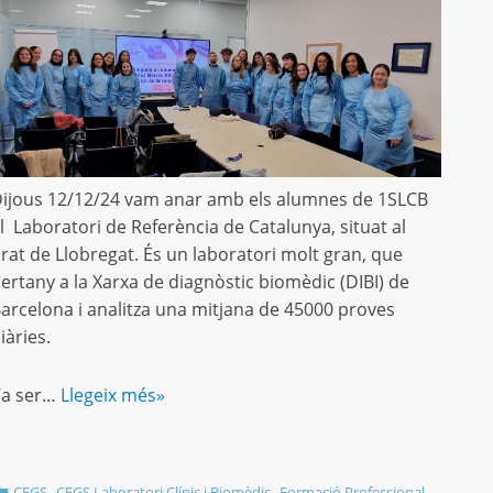
ijous 12/12/24 vam anar amb els alumnes de 1SLCB
l Laboratori de Referència de Catalunya, situat al
rat de Llobregat. És un laboratori molt gran, que
ertany a la Xarxa de diagnòstic biomèdic (DIBI) de
arcelona i analitza una mitjana de 45000 proves
iàries.
Va ser…
Llegeix més»
,
,
,
CFGS
CFGS Laboratori Clínic i Biomèdic
Formació Professional