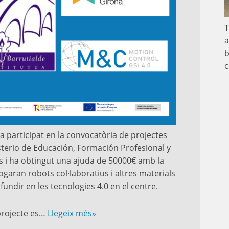
T
a
b
c
 ha participat en la convocatòria de projectes
sterio de Educación, Formación Profesional y
 i ha obtingut una ajuda de 50000€ amb la
logaran robots col·laboratius i altres materials
fundir en les tecnologies 4.0 en el centre.
projecte es…
Llegeix més»