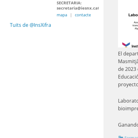
SECRETARIA:
secretaria@iesnx.cat
mapa
|
contacte
Tuits de @InsXifra
El depar
Masmitjà
de 2023 
Educació
proyecto
Laborator
bioimpr
Ganando
Formac