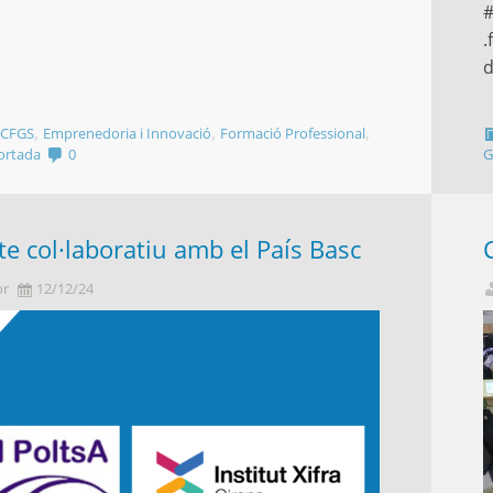
#
.
d
,
,
,
,
CFGS
Emprenedoria i Innovació
Formació Professional
ortada
0
G
te col·laboratiu amb el País Basc
or
12/12/24