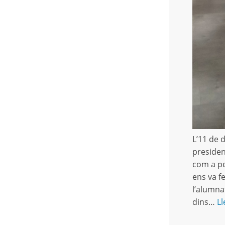
L’11 de 
presiden
com a pe
ens va f
l’alumna
dins…
Ll