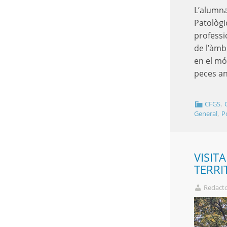
L’alumna
Patològi
professi
de l’àmb
en el mó
peces a
,
CFGS
,
General
P
VISIT
TERRI
Redact