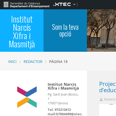
Institut
Narcís
Som la teva
opció
Xifra i
Masmitjà
INICI
REDACTOR
PÀGINA 18
Projec
Institut Narcís
Xifra i Masmitjà
d’educ
Pg. Sant Joan Bosco,
1
Redact
17007 Girona
Tel. 972212612
mail:b7004499@xtec.cat