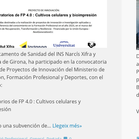
tamento de Sanidad del INS Narcís Xifra y
D
 de Girona, ha participado en la convocatoria
a
de Proyectos de Innovación del Ministerio de
P
n, Formación Profesional y Deportes, con el
p
:
B
d
ios de FP 4.0 : Cultivos celulares y
esión
 una subvención de…
Llegeix més»
,
,
ió Professional
General
Portada
0