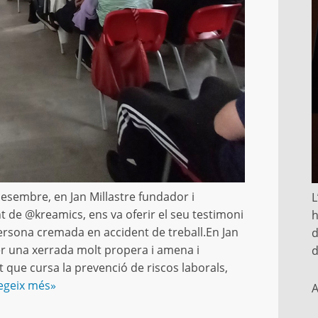
desembre, en Jan Millastre fundador i
L
t de @kreamics, ens va oferir el seu testimoni
h
rsona cremada en accident de treball.En Jan
d
er una xerrada molt propera i amena i
d
t que cursa la prevenció de riscos laborals,
egeix més»
A