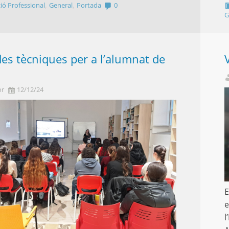
,
,
ió Professional
General
Portada
0
G
es tècniques per a l’alumnat de
C
or
12/12/24
E
e
l