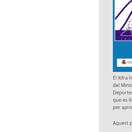
El Xifra
del Mini
Deportes
que es l
per apro
Aquest 