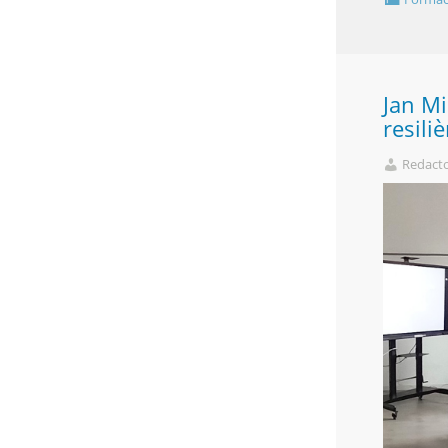
Jan Mi
resiliè
Redact