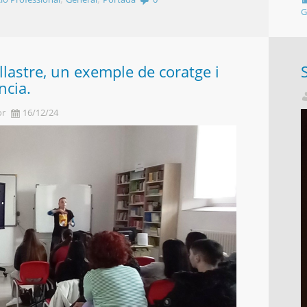
G
llastre, un exemple de coratge i
ncia.
or
16/12/24