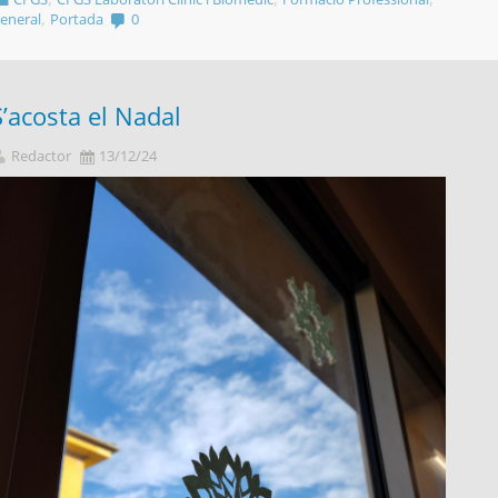
,
eneral
Portada
0
S’acosta el Nadal
Redactor
13/12/24