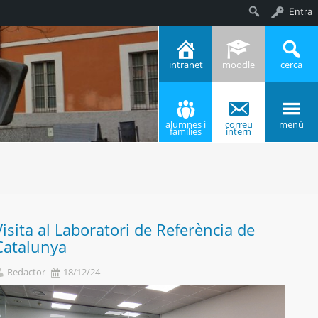
Entra
Cerca
intranet
moodle
cerca
alumnes i
correu
menú
famílies
intern
Visita al Laboratori de Referència de
Catalunya
Redactor
18/12/24