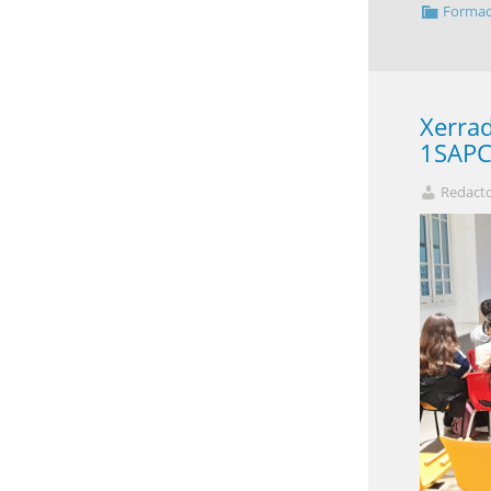
Formac
Xerrad
1SAP
Redact