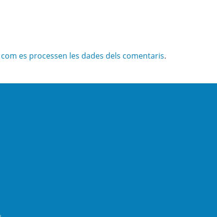
com es processen les dades dels comentaris
.
s