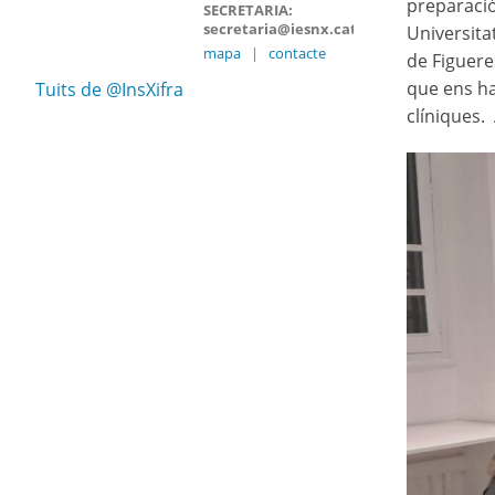
preparació
SECRETARIA:
secretaria@iesnx.cat
Universitat
mapa
|
contacte
de Figuere
que ens ha
Tuits de @InsXifra
clíniques.