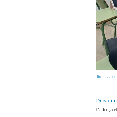
,
CFGS
CFG
Deixa un
L'adreça e