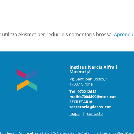
c utilitza Akismet per reduir els comentaris brossa.
Apreneu 
Institut Narcís Xifra i
Masmitjà
Pg. Sant Joan Bosco, 1
17007 Girona
Tel. 972212612
mail:b7004499@xtec.cat
SECRETARIA:
secretaria@iesnx.cat
mapa
|
contacte
Avís legal
|
Sobre el web
|
©2026 Generalitat de Catalunya |
Fet amb
WordPres