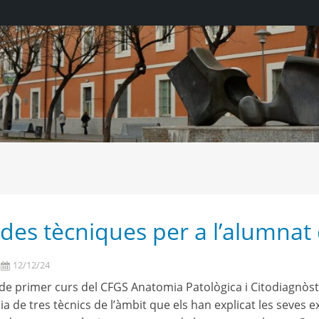
des tècniques per a l’alumnat
12/12/24
de primer curs del CFGS Anatomia Patològica i Citodiagnòsti
cia de tres tècnics de l’àmbit que els han explicat les seves