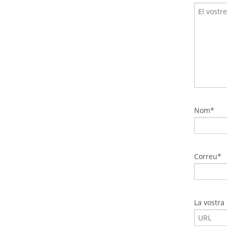
Nom*
Correu*
La vostra