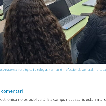
,
,
,
S Anatomia Patològica i Citologia
Formació Professional
General
Portad
 comentari
lectrònica no es publicarà.
Els camps necessaris estan mar