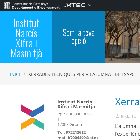
Institut
Narcís
Som la teva
opció
Xifra i
Masmitjà
INICI
XERRADES TÈCNIQUES PER A L’ALUMNAT DE 1SAPC
Xerra
Institut Narcís
Xifra i Masmitjà
Pg. Sant Joan Bosco,
Redactor
1
17007 Girona
L’alumnat 
Tel. 972212612
l’experièn
mail:b7004499@xtec.cat