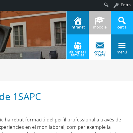
Entra
Cerca
intranet
moodle
cerca
alumnes i
correu
menú
famílies
intern
 de 1SAPC
c ha rebut formació del perfil professional a través de
 experiències en el món laboral, com per exemple la