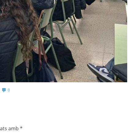
a
0
cats amb
*