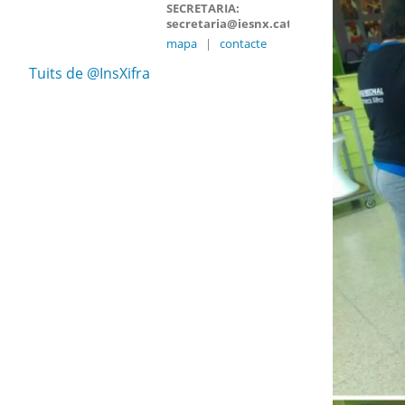
SECRETARIA:
secretaria@iesnx.cat
mapa
|
contacte
Tuits de @InsXifra