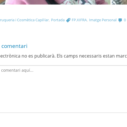
,
,
uqueria i Cosmètica Capil·lar
Portada
FP.XIFRA
Imatge Personal
0
 comentari
lectrònica no es publicarà.
Els camps necessaris estan mar