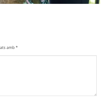
cats amb
*