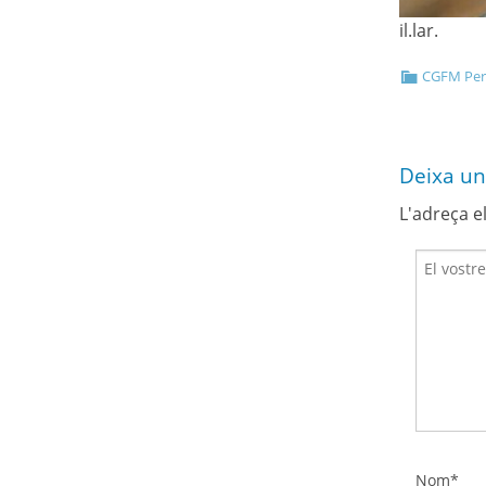
il.lar.
CGFM Perr
Deixa un
L'adreça e
Nom*