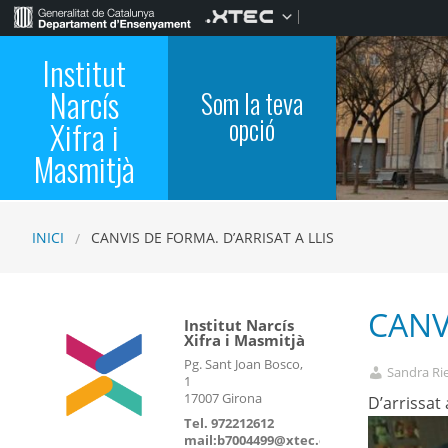
Institut
Narcís
Som la teva
opció
Xifra i
Masmitjà
INICI
CANVIS DE FORMA. D’ARRISAT A LLIS
CANV
Institut Narcís
Xifra i Masmitjà
Pg. Sant Joan Bosco,
Sandra Ri
1
17007 Girona
D’arrissat
Tel. 972212612
mail:b7004499@xtec.cat