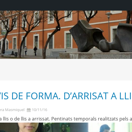
IS DE FORMA. D’ARRISAT A LL
era Masmiquel
10/11/16
 a llis o de llis a arrissat. Pentinats temporals realitzats p