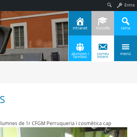
Entra
Cerca
intranet
moodle
cerca
alumnes i
correu
menú
famílies
intern
IS
els alumnes de 1r CFGM Perruqueria i cosmètica cap