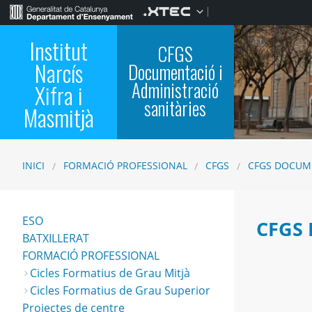
Institut
CFGS
Narcís
Documentació i
Administració
Xifra i
sanitàries
Masmitjà
INICI
FORMACIÓ PROFESSIONAL
CFGS
CFGS DOCUME
ESO
CFGS 
BATXILLERAT
FORMACIÓ PROFESSIONAL
Cicles Formatius de Grau Mitjà
Cicles Formatius de Grau Superior
Projectes de centre