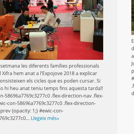
E
d
a
J
setmana les diferents famílies professionals
p
l Xifra hem anat a l’Expojove 2018 a explicar
#
onsisteixen els cicles que es poden cursar. Si
.
o hi heu anat teniu temps fins aquesta tarda!!
d
n-58696a7769c3277c0 .flex-direction-nav .flex-
wic-con-58696a7769c3277c0 .flex-direction-
-prev {opacity: 1;} #ewic-con-
7769c3277c0…
Llegeix més»