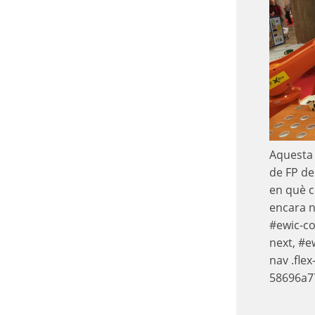
Aquesta 
de FP de
en què c
encara n
#ewic-co
next, #e
nav .flex
58696a