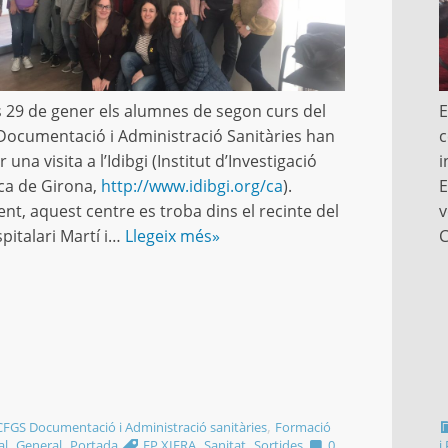
ns 29 de gener els alumnes de segon curs del
E
 Documentació i Administració Sanitàries han
c
r una visita a l’Idibgi (Institut d’Investigació
i
ca de Girona,
http://www.idibgi.org/ca
).
E
nt, aquest centre es troba dins el recinte del
v
pitalari Martí i…
Llegeix més»
,
CFGS Documentació i Administració sanitàries
Formació
,
,
,
,
al
General
Portada
FP.XIFRA
Sanitat
Sortides
0
i