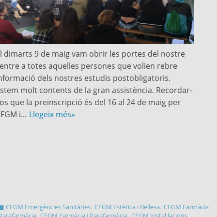
l dimarts 9 de maig vam obrir les portes del nostre
entre a totes aquelles persones que volien rebre
nformació dels nostres estudis postobligatoris.
stem molt contents de la gran assistència. Recordar-
os que la preinscripció és del 16 al 24 de maig per
CFGM i…
Llegeix més»
,
,
CFGM Emergències Sanitàries
CFGM Estètica i Bellesa
CFGM Farmàcia
,
,
 Parafarmàcia
CFGM Farmàcia i Parafarmàcia
CFGM Instal·lacions