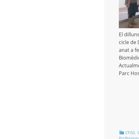
El dillu
cicle de
anat a fe
Biomèdi
Actualme
Parc Hos
,
CFGS
Profession