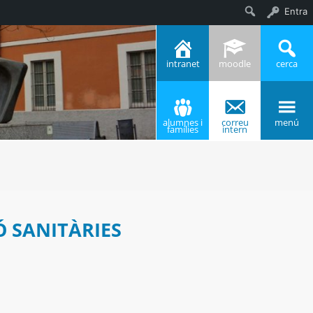
Entra
Cerca
intranet
moodle
cerca
alumnes i
correu
menú
famílies
intern
 SANITÀRIES