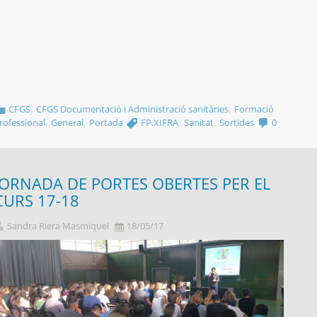
,
,
CFGS
CFGS Documentació i Administració sanitàries
Formació
,
,
,
,
rofessional
General
Portada
FP.XIFRA
Sanitat
Sortides
0
JORNADA DE PORTES OBERTES PER EL
CURS 17-18
Sandra Riera Masmiquel
18/05/17