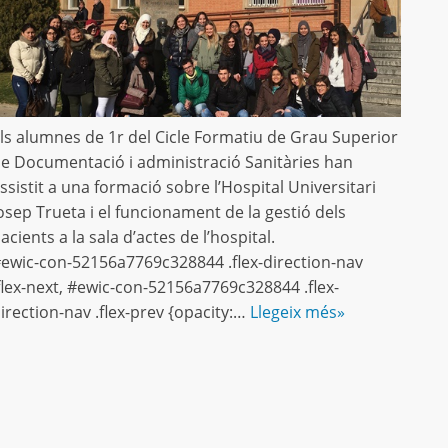
ls alumnes de 1r del Cicle Formatiu de Grau Superior
e Documentació i administració Sanitàries han
ssistit a una formació sobre l’Hospital Universitari
osep Trueta i el funcionament de la gestió dels
acients a la sala d’actes de l’hospital.
ewic-con-52156a7769c328844 .flex-direction-nav
flex-next, #ewic-con-52156a7769c328844 .flex-
irection-nav .flex-prev {opacity:…
Llegeix més»