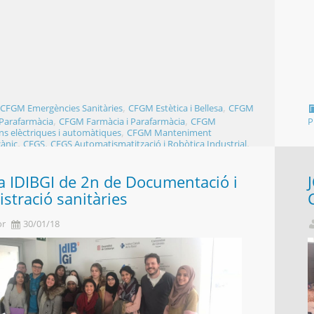
,
,
,
CFGM Emergències Sanitàries
CFGM Estètica i Bellesa
CFGM
,
,
 Parafarmàcia
CFGM Farmàcia i Parafarmàcia
CFGM
P
,
ons elèctriques i automàtiques
CFGM Manteniment
,
,
,
ànic
CFGS
CFGS Automatismatització i Robòtica Industrial
,
entació i Administració sanitàries
CFGS Estètica Integral i
,
CFGS Estilisme i Direcció de Perruqueria
CFGS Higiene
,
,
l
CFGS Laboratori Clínic i Biomèdic
CFGS Mecatrònica
a IDIBGI de 2n de Documentació i
,
CGFM Cures Auxiliars d'Infermeria
CGFM Perruqueria i
stració sanitàries
,
,
,
apil·lar
Formació Professional
General
Portada
,
,
,
,
,
FP.XIFRA
Imatge Personal
Manteniment
Sanitat
VINE AL
or
30/01/18
0