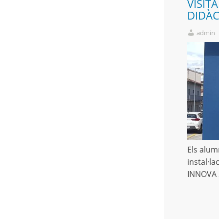
VISITA
DIDÀC
admin
Els alumn
instal·l
INNOVA S