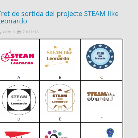
Tret de sortida del projecte STEAM like
Leonardo
admin
20/11/18