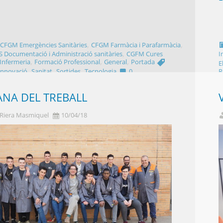
,
,
,
CFGM Emergències Sanitàries
CFGM Farmàcia i Parafarmàcia
,
 Documentació i Administració sanitàries
CGFM Cures
I
,
,
,
'Infermeria
Formació Professional
General
Portada
E
,
,
,
Innovació
Sanitat
Sortides
Tecnologia
0
R
NA DEL TREBALL
 Riera Masmiquel
10/04/18