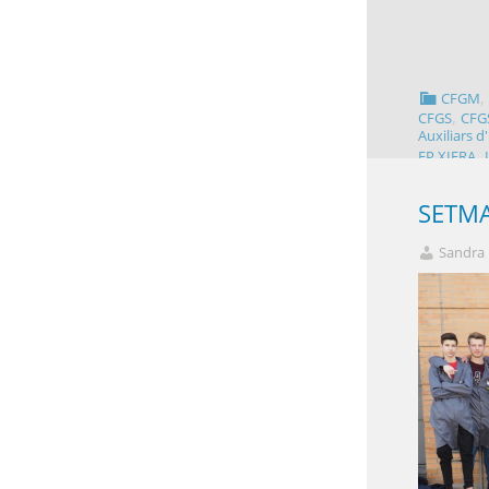
CFGM
,
CFGS
CFGS
Auxiliars d
,
FP.XIFRA
SETMA
Sandra