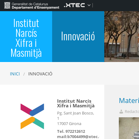
Institut
Narcís
Innovació
Xifra i
Masmitjà
INICI
INNOVACIÓ
Materi
Institut Narcís
Xifra i Masmitjà
Redact
Pg. Sant Joan Bosco,
1
17007 Girona
Tel. 972212612
mail:b7004499@xtec.cat