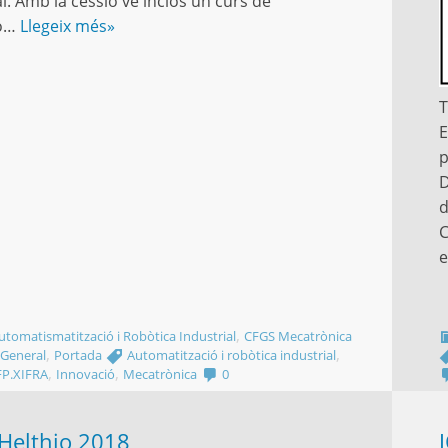
al. Amb la cessió ve inclòs un curs de
ió…
Llegeix més»
T
E
p
D
d
C
e
,
tomatismatització i Robòtica Industrial
CFGS Mecatrònica
,
,
General
Portada
Automatització i robòtica industrial
,
,
FP.XIFRA
Innovació
Mecatrònica
0
 Helthio 2018