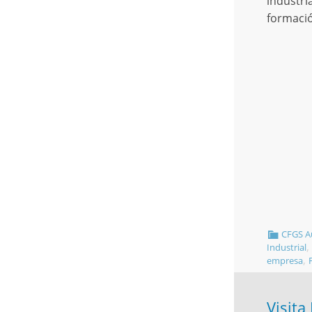
industri
formac
CFGS Au
,
Industrial
,
empresa
Visita