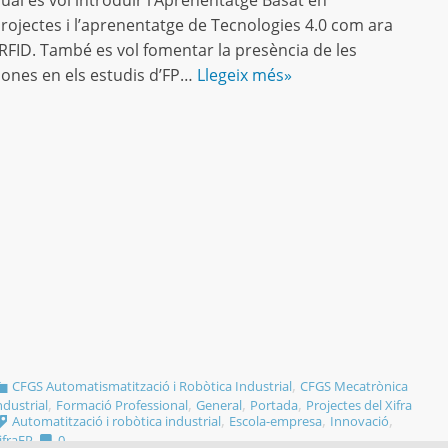
ual es vol introduir l’Aprenentatge Basat en
rojectes i l’aprenentatge de Tecnologies 4.0 com ara
’RFID. També es vol fomentar la presència de les
ones en els estudis d’FP…
Llegeix més»
,
CFGS Automatismatització i Robòtica Industrial
CFGS Mecatrònica
,
,
,
,
ndustrial
Formació Professional
General
Portada
Projectes del Xifra
,
,
,
Automatització i robòtica industrial
Escola-empresa
Innovació
ifraFP
0