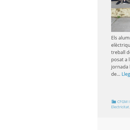
Els alum
elèctriq
treball 
posat a l
jornada 
de…
Lle
CFGM In
Electricitat