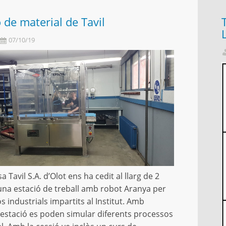
 de material de Tavil
07/10/19
 Tavil S.A. d’Olot ens ha cedit al llarg de 2
una estació de treball amb robot Aranya per
s industrials impartits al Institut. Amb
estació es poden simular diferents processos