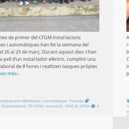
nes de primer del CFGM Instal·lacions
A
ues i automàtiques han fet la setmana del
r
del 26 al 29 de març. Durant aquest dies s’han
b
a pell d’un instal·lador elèctric, complint una
C
laboral de 8 hores i realitzen tasques pròpies
i
geix més»
p
,
stal·lacions elèctriques i automàtiques
Portada
,
,
,
,
Emprenedoria
FP.XIFRA
Innovació
VINE AL XIFRA
0
i
e
I