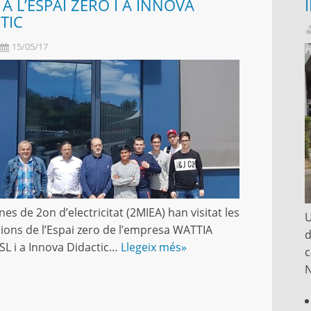
 A L’ESPAI ZERO I A INNOVA
TIC
15/05/17
es de 2on d’electricitat (2MIEA) han visitat les
U
acions de l’Espai zero de l’empresa WATTIA
d
L i a Innova Didactic…
Llegeix més»
c
N