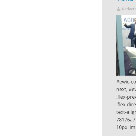
Redact
#ewic-co
next, #e
.flex-pr
.flex-dir
text-alig
78176a75a
10px !im