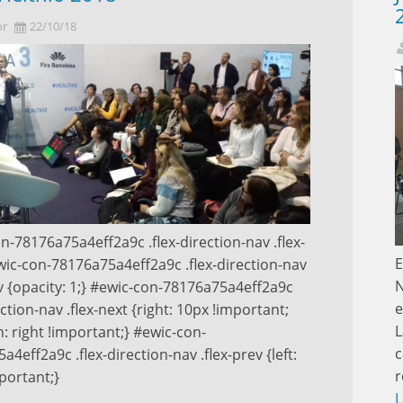
or
22/10/18
n-78176a75a4eff2a9c .flex-direction-nav .flex-
E
wic-con-78176a75a4eff2a9c .flex-direction-nav
N
ev {opacity: 1;} #ewic-con-78176a75a4eff2a9c
e
ection-nav .flex-next {right: 10px !important;
L
n: right !important;} #ewic-con-
c
4eff2a9c .flex-direction-nav .flex-prev {left:
r
portant;}
L