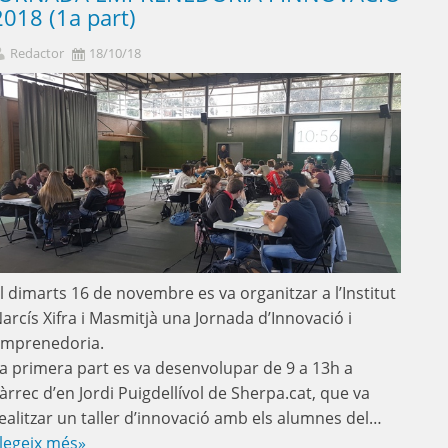
2018 (1a part)
Redactor
18/10/18
l dimarts 16 de novembre es va organitzar a l’Institut
arcís Xifra i Masmitjà una Jornada d’Innovació i
mprenedoria.
a primera part es va desenvolupar de 9 a 13h a
àrrec d’en Jordi Puigdellívol de Sherpa.cat, que va
ealitzar un taller d’innovació amb els alumnes del…
legeix més»