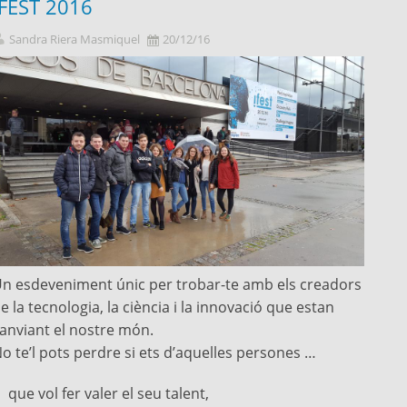
IFEST 2016
Sandra Riera Masmiquel
20/12/16
n esdeveniment únic per trobar-te amb els creadors
e la tecnologia, la ciència i la innovació que estan
anviant el nostre món.
o te’l pots perdre si ets d’aquelles persones …
que vol fer valer el seu talent,