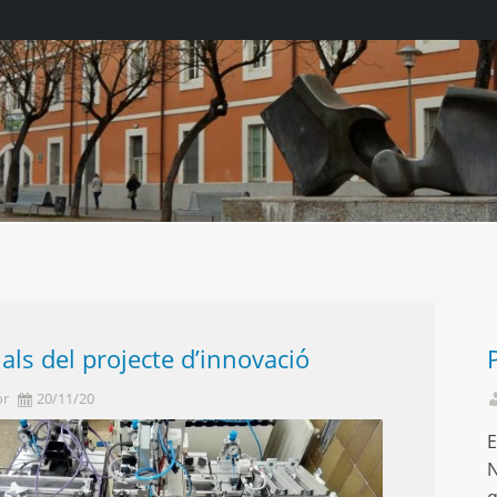
als del projecte d’innovació
or
20/11/20
E
N