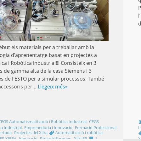
q
P
l
d
ebut els materials per a treballar amb la
gia d’aprenentatge basat en projectes a
ca i Robòtica industrial!!! Consisteix en 3
 de gamma alta de la casa Siemens i 3
s de FESTO per a simular processos. També
’accessoris per…
Llegeix més»
,
CFGS Automatismatització i Robòtica Industrial
CFGS
,
,
,
a Industrial
Emprenedoria i Innovació
Formació Professional
I
,
ortada
Projectes del Xifra
Automatització i robòtica
,
,
,
FP.XIFRA
Innovació
ProjecteEuropeu
XifraFP
1
X