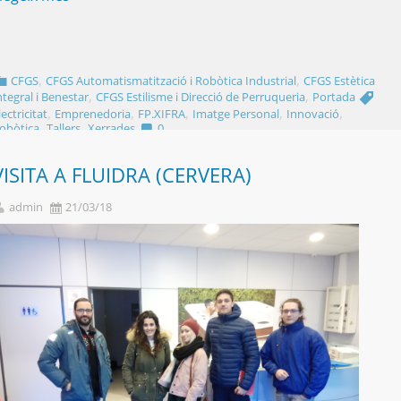
,
,
CFGS
CFGS Automatismatització i Robòtica Industrial
CFGS Estètica
,
,
ntegral i Benestar
CFGS Estilisme i Direcció de Perruqueria
Portada
,
,
,
,
,
lectricitat
Emprenedoria
FP.XIFRA
Imatge Personal
Innovació
,
,
obòtica
Tallers
Xerrades
0
VISITA A FLUIDRA (CERVERA)
admin
21/03/18