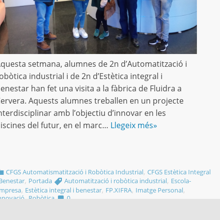
questa setmana, alumnes de 2n d’Automatització i
obòtica industrial i de 2n d’Estètica integral i
enestar han fet una visita a la fàbrica de Fluidra a
ervera. Aquests alumnes treballen en un projecte
nterdisciplinar amb l’objectiu d’innovar en les
iscines del futur, en el marc…
Llegeix més»
,
CFGS Automatismatització i Robòtica Industrial
CFGS Estètica Integral
,
,
 Benestar
Portada
Automatització i robòtica industrial
Escola-
,
,
,
,
mpresa
Estètica integral i benestar
FP.XIFRA
Imatge Personal
,
nnovació
Robòtica
0