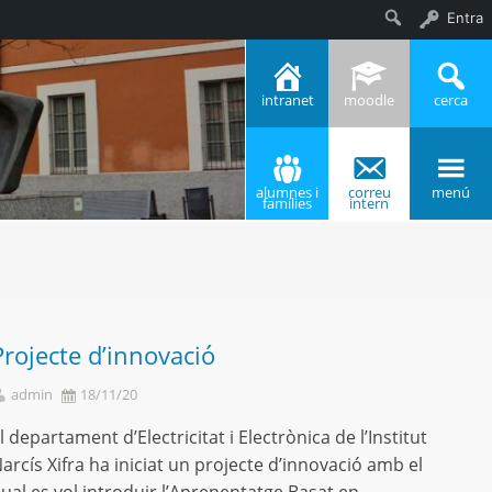
Entra
Cerca
intranet
moodle
cerca
alumnes i
correu
menú
famílies
intern
Projecte d’innovació
admin
18/11/20
l departament d’Electricitat i Electrònica de l’Institut
arcís Xifra ha iniciat un projecte d’innovació amb el