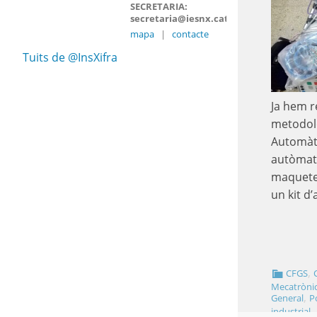
SECRETARIA:
secretaria@iesnx.cat
mapa
|
contacte
Tuits de @InsXifra
Ja hem r
metodolo
Automàti
autòmats
maquete
un kit d
,
CFGS
Mecatrònic
,
General
P
,
industrial