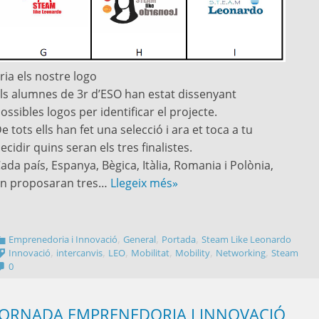
ria els nostre logo
ls alumnes de 3r d’ESO han estat dissenyant
ossibles logos per identificar el projecte.
e tots ells han fet una selecció i ara et toca a tu
ecidir quins seran els tres finalistes.
ada país, Espanya, Bègica, Itàlia, Romania i Polònia,
n proposaran tres…
Llegeix més»
,
,
,
Emprenedoria i Innovació
General
Portada
Steam Like Leonardo
,
,
,
,
,
,
Innovació
intercanvis
LEO
Mobilitat
Mobility
Networking
Steam
0
JORNADA EMPRENEDORIA I INNOVACIÓ