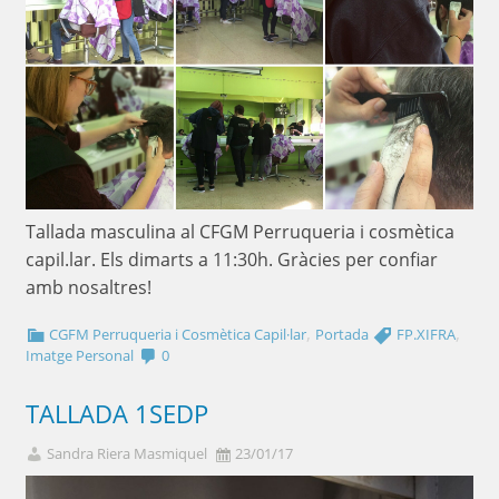
Tallada masculina al CFGM Perruqueria i cosmètica
capil.lar. Els dimarts a 11:30h. Gràcies per confiar
amb nosaltres!
,
,
CGFM Perruqueria i Cosmètica Capil·lar
Portada
FP.XIFRA
Imatge Personal
0
TALLADA 1SEDP
Sandra Riera Masmiquel
23/01/17