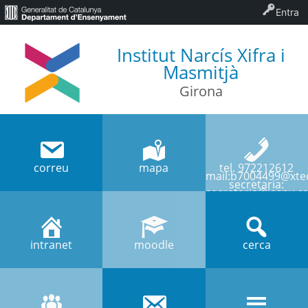
Entra
Institut Narcís Xifra i
Masmitjà
Girona
correu
mapa
tel. 972212612
mail:b7004499@xtec
secretaria:
secretaria@iesnx.ca
intranet
moodle
cerca