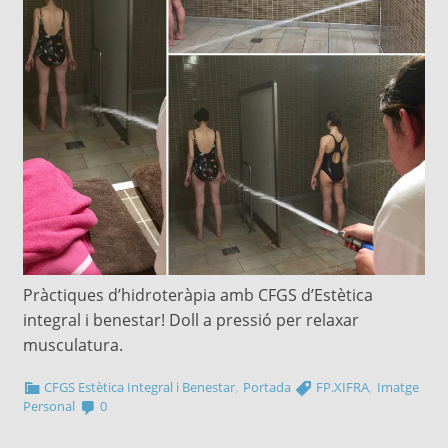
Pràctiques d’hidroteràpia amb CFGS d’Estètica
integral i benestar! Doll a pressió per relaxar
musculatura.
,
,
CFGS Estètica Integral i Benestar
Portada
FP.XIFRA
Imatge
Personal
0