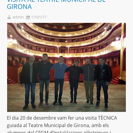
GIRONA
admin
17/01/17
El dia 20 de desembre vam fer una visita TÈCNICA
guiada al Teatre Municipal de Girona, amb els
alumnes del CFGM d’Instal·lacions elèctriques i