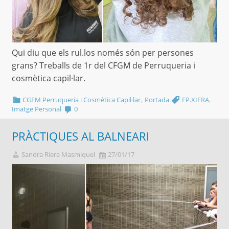
Qui diu que els rul.los només són per persones
grans? Treballs de 1r del CFGM de Perruqueria i
cosmètica capil·lar.
,
,
CGFM Perruqueria i Cosmètica Capil·lar
Portada
FP.XIFRA
Imatge Personal
0
PRÀCTIQUES AL BALNEARI
Sandra Riera Masmiquel
27/01/17