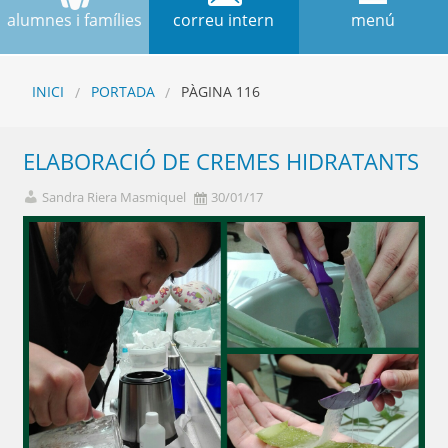
alumnes i famílies
correu intern
menú
INICI
PORTADA
PÀGINA 116
ELABORACIÓ DE CREMES HIDRATANTS
Sandra Riera Masmiquel
30/01/17