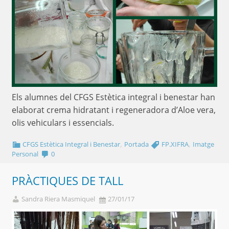
Els alumnes del CFGS Estètica integral i benestar han
elaborat crema hidratant i regeneradora d’Aloe vera,
olis vehiculars i essencials.
,
,
CFGS Estètica Integral i Benestar
Portada
FP.XIFRA
Imatge
Personal
0
PRÀCTIQUES DE TALL
Sandra Riera Masmiquel
27/01/17