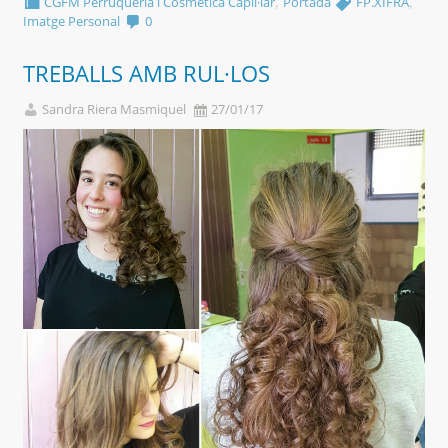
,
,
CGFM Perruqueria i Cosmètica Capil·lar
Portada
FP.XIFRA
Imatge Personal
0
TREBALLS AMB RUL·LOS
Sandra Riera Masmiquel
27/01/17