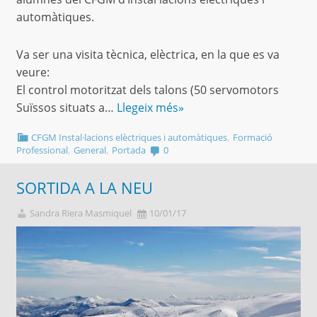
automàtiques.
Va ser una visita tècnica, elèctrica, en la que es va
veure:
El control motoritzat dels talons (50 servomotors
Suïssos situats a…
Llegeix més»
,
CFGM Instal·lacions elèctriques i automàtiques
Formació
,
,
Professional
General
Portada
0
SORTIDA A LA NEU
Sandra Riera Masmiquel
10/01/17