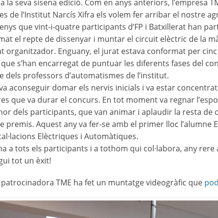
ja la seva sisena edició. Com en anys anteriors, l’empresa T
es de l’Institut Narcís Xifra els volem fer arribar el nostre 
enys que vint-i-quatre participants d’FP i Batxillerat han par
mat el repte de dissenyar i muntar el circuit elèctric de la
t organitzador. Enguany, el jurat estava conformat per cinc
 que s’han encarregat de puntuar les diferents fases del con
e dels professors d’automatismes de l’institut.
va aconseguir domar els nervis inicials i va estar concentrat
es que va durar el concurs. En tot moment va regnar l’esport
or dels participants, que van animar i aplaudir la resta d
de premis. Aquest any va fer-se amb el primer lloc l’alumne Ed
stal·lacions Elèctriques i Automàtiques.
 a tots els participants i a tothom qui col·labora, any rere
ui tot un èxit!
 patrocinadora TME ha fet un muntatge videogràfic que
pod