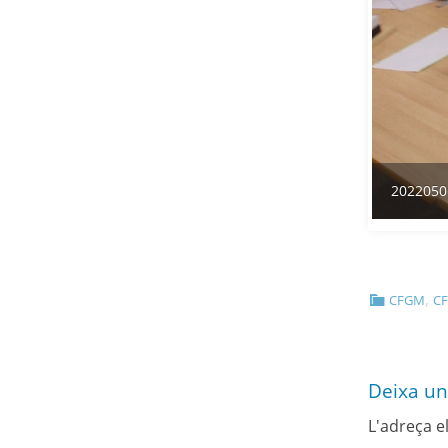
2022050
,
CFGM
CF
Deixa un
L'adreça e