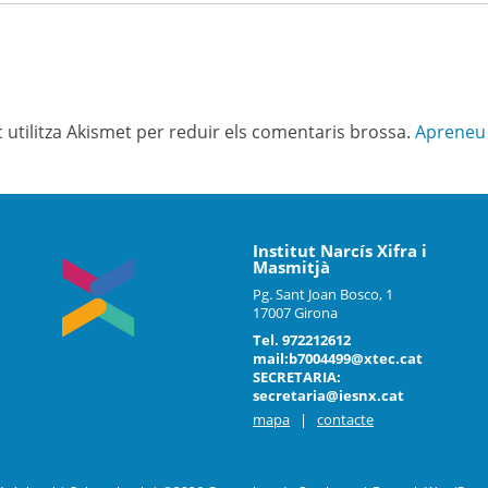
c utilitza Akismet per reduir els comentaris brossa.
Apreneu 
Institut Narcís Xifra i
Masmitjà
Pg. Sant Joan Bosco, 1
17007 Girona
Tel. 972212612
mail:b7004499@xtec.cat
SECRETARIA:
secretaria@iesnx.cat
mapa
|
contacte