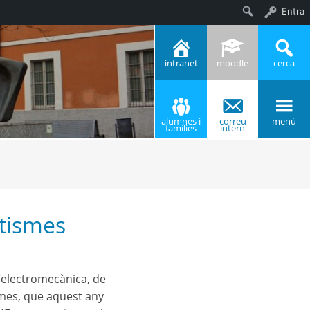
Entra
Cerca
intranet
moodle
cerca
alumnes i
correu
menú
famílies
intern
atismes
 d’electromecànica, de
ismes, que aquest any