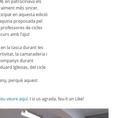
ME en patrocinava els
agraïment més sincer.
ticipat en aquesta edició
 màquina proposada pel
 professores de cicles
curs amb l’ajut
 en la tasca durant les
ivitat, la camaraderia i
e companys durant
uard Iglesias, del cicle
 any, perquè aquest
eu veure aquí.
I si us agrada, feu-li un Like!