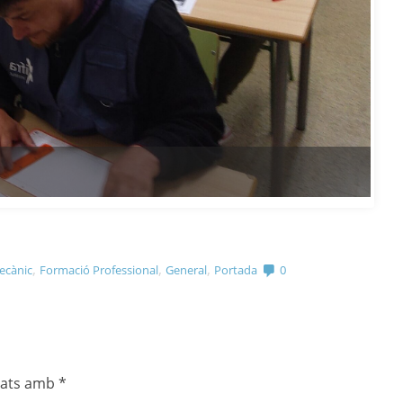
,
,
,
ecànic
Formació Professional
General
Portada
0
cats amb
*