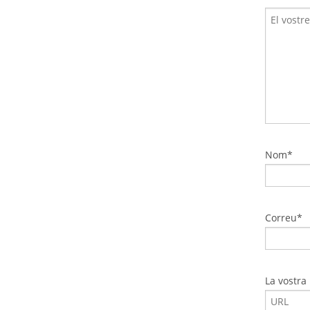
Nom*
Correu*
La vostra