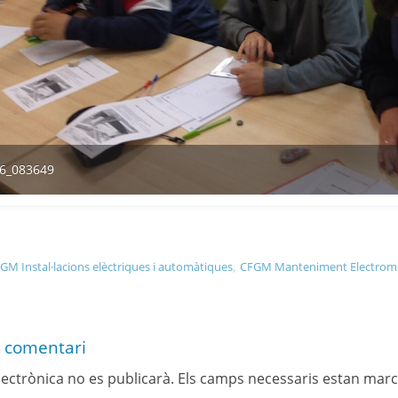
6_083649
,
GM Instal·lacions elèctriques i automàtiques
CFGM Manteniment Electrom
 comentari
lectrònica no es publicarà.
Els camps necessaris estan mar