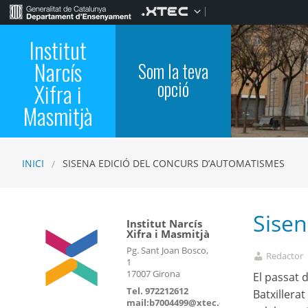
Institut
Narcís
Som la teva
opció
Xifra i
Masmitjà
INICI
SISENA EDICIÓ DEL CONCURS D’AUTOMATISMES
Sisen
Institut Narcís
Xifra i Masmitjà
Pg. Sant Joan Bosco,
Redactor
1
17007 Girona
El passat d
Tel. 972212612
Batxillera
mail:b7004499@xtec.cat