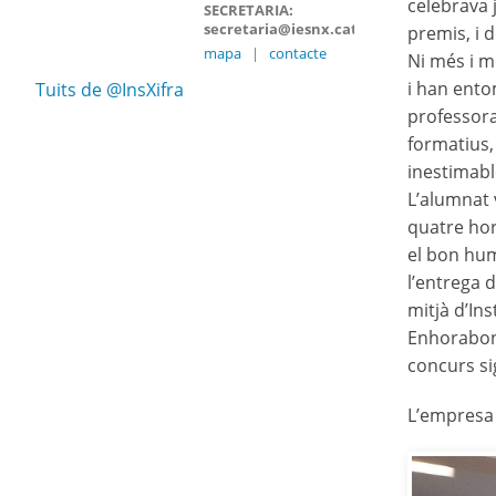
celebrava 
SECRETARIA:
secretaria@iesnx.cat
premis, i d
mapa
|
contacte
Ni més i m
i han ento
Tuits de @InsXifra
professora
formatius,
inestimabl
L’alumnat 
quatre hor
el bon hum
l’entrega 
mitjà d’In
Enhorabona
concurs sig
L’empresa