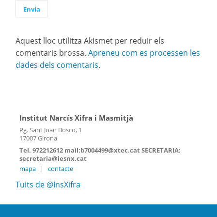
Aquest lloc utilitza Akismet per reduir els
comentaris brossa.
Apreneu com es processen les
dades dels comentaris
.
Institut Narcís Xifra i Masmitjà
Pg. Sant Joan Bosco, 1
17007 Girona
Tel. 972212612 mail:b7004499@xtec.cat SECRETARIA:
secretaria@iesnx.cat
mapa
|
contacte
Tuits de @InsXifra