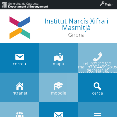
Entra
Institut Narcís Xifra i
Masmitjà
Girona
correu
mapa
tel. 972212612
mail:b7004499@xtec
secretaria:
secretaria@iesnx.ca
intranet
moodle
cerca