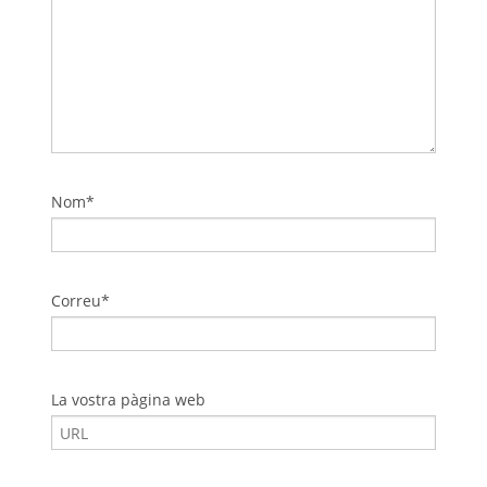
Nom*
Correu*
La vostra pàgina web