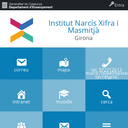
Entra
Institut Narcís Xifra i
Masmitjà
Girona
correu
mapa
tel. 972212612
mail:b7004499@xtec
secretaria:
secretaria@iesnx.ca
intranet
moodle
cerca