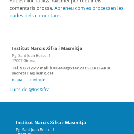
Aquest lloc utilitza Akismet per reduir els
comentaris brossa.
Apreneu com es processen les
dades dels comentaris
.
Institut Narcís Xifra i Masmitjà
Pg. Sant Joan Bosco, 1
17007 Girona
Tel. 972212612 mail:b7004499@xtec.cat SECRETARIA:
secretaria@iesnx.cat
mapa
|
contacte
Tuits de @InsXifra
Institut Narcís Xifra i Masmitjà
Pg. Sant Joan Bosco, 1