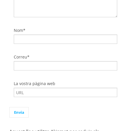
Nom*
Correu*
La vostra pàgina web