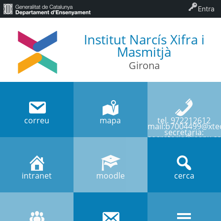
Entra
Institut Narcís Xifra i
Masmitjà
Girona
correu
mapa
tel. 972212612
mail:b7004499@xtec
secretaria:
secretaria@iesnx.ca
intranet
moodle
cerca