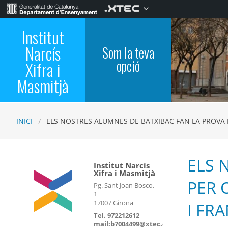
Institut
Narcís
Som la teva
opció
Xifra i
Masmitjà
INICI
ELS NOSTRES ALUMNES DE BATXIBAC FAN LA PROVA E
ELS 
Institut Narcís
Xifra i Masmitjà
PER 
Pg. Sant Joan Bosco,
1
17007 Girona
I FR
Tel. 972212612
mail:b7004499@xtec.cat