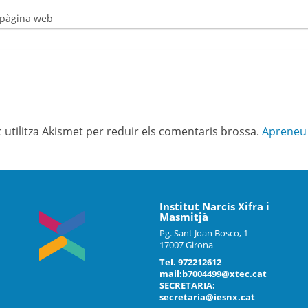
 pàgina web
c utilitza Akismet per reduir els comentaris brossa.
Apreneu 
Institut Narcís Xifra i
Masmitjà
Pg. Sant Joan Bosco, 1
17007 Girona
Tel. 972212612
mail:b7004499@xtec.cat
SECRETARIA:
secretaria@iesnx.cat