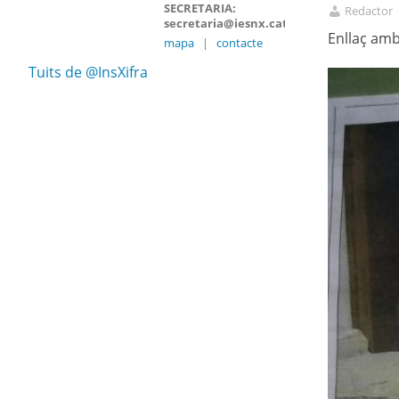
SECRETARIA:
Redactor
secretaria@iesnx.cat
Enllaç amb
mapa
|
contacte
Tuits de @InsXifra