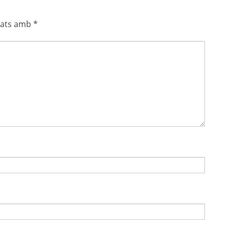
cats amb
*