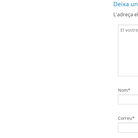
Deixa un
L'adreça e
Nom*
Correu*