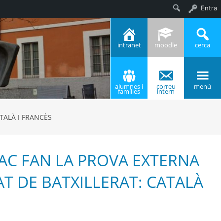
Entra
Cerca
intranet
moodle
cerca
alumnes i
correu
menú
famílies
intern
TALÀ I FRANCÈS
AC FAN LA PROVA EXTERNA
AT DE BATXILLERAT: CATALÀ