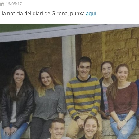
16/05/17
 la notícia del diari de Girona, punxa
aquí