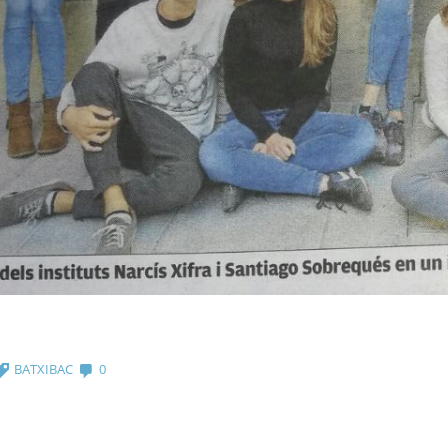
BATXIBAC
0