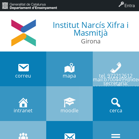
Entra
Institut Narcís Xifra i
Masmitjà
Girona
correu
mapa
tel. 972212612
mail:b7004499@xtec
secretaria:
secretaria@iesnx.ca
intranet
moodle
cerca