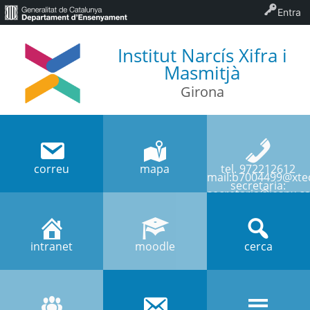
Entra
Institut Narcís Xifra i
Masmitjà
Girona
correu
mapa
tel. 972212612
mail:b7004499@xtec
secretaria:
secretaria@iesnx.ca
intranet
moodle
cerca