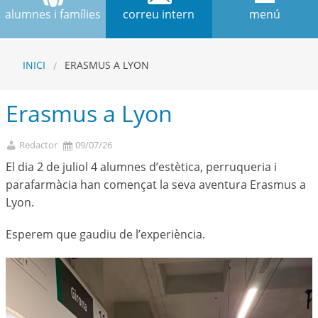
alumnes i famílies
correu intern
menú
INICI
ERASMUS A LYON
Erasmus a Lyon
Redactor
09/07/26
El dia 2 de juliol 4 alumnes d’estètica, perruqueria i
parafarmàcia han començat la seva aventura Erasmus a
Lyon.
Esperem que gaudiu de l’experiència.