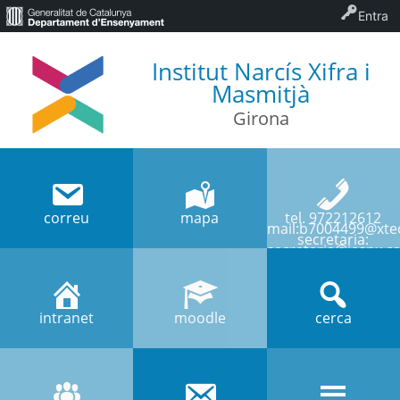
Entra
Institut Narcís Xifra i
Masmitjà
Girona
correu
mapa
tel. 972212612
mail:b7004499@xtec
secretaria:
secretaria@iesnx.ca
intranet
moodle
cerca