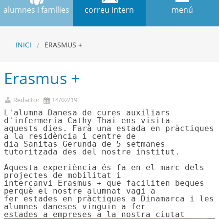
alumnes i famílies
correu intern
menú
INICI
ERASMUS +
Erasmus +
Redactor
14/02/19
L'alumna Danesa de cures auxiliars 
d'infermeria Cathy Thai ens visita

aquests dies. Farà una estada en pràctiques 
a la residència i centre de

dia Sanitas Gerunda de 5 setmanes 
tutoritzada des del nostre institut.

Aquesta experiència és fa en el marc dels 
projectes de mobilitat i

intercanvi Erasmus + que faciliten beques 
perquè el nostre alumnat vagi a

fer estades en pràctiques a Dinamarca i les 
alumnes daneses vinguin a fer

estades a empreses a la nostra ciutat