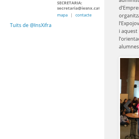
administ
SECRETARIA:
d’Empren
secretaria@iesnx.cat
mapa
|
contacte
organitz
l’Expojov
Tuits de @InsXifra
i aquest
l’orient
alumnes i