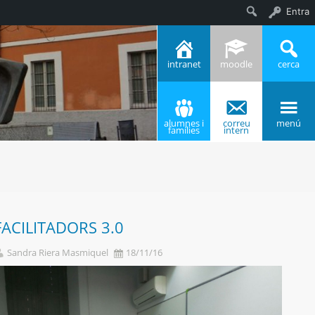
Entra
Cerca
intranet
moodle
cerca
alumnes i
correu
menú
famílies
intern
FACILITADORS 3.0
Sandra Riera Masmiquel
18/11/16