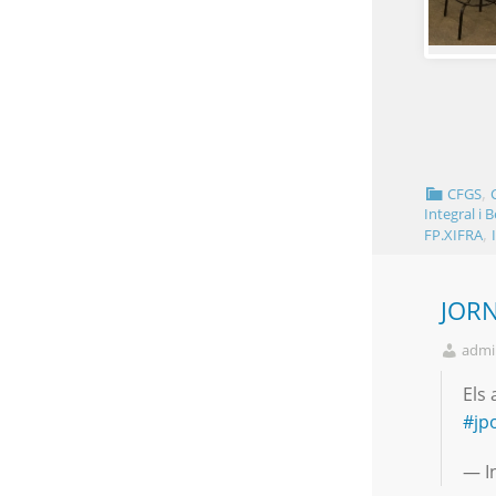
,
CFGS
Integral i 
,
FP.XIFRA
JOR
admi
Els
#jp
— I