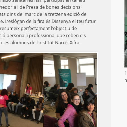
ració sanitàries han participat en tallers
edoria i de Presa de bones decisions
ats dins del marc de la tretzena edició de
e. L’eslògan de la fira és Dissenya el teu futur
 resumeix perfectament l’objectiu de
ació personal i professional que reben els
 les alumnes de l’institut Narcís Xifra.
1
m