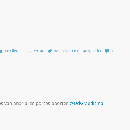
,
,
,
,
,
Batxillerat
ESO
Portada
BAT
ESO
Orientació
Tallers
0
s van anar a les portes obertes
@UdGMedicina