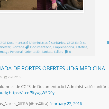
,
CFGS Documentació i Administració sanitàries
CFGS Estètica
,
,
,
,
Benestar
Portada
Documentació
Emprenedoria
Estètica
,
,
,
Imatge Personal
Orientació
Sanitat
Tallers
0
NADA DE PORTES OBERTES UDG MEDICINA
n
22/02/16
 alumnes de CGFS de Documentació i Administració sanitàrie
oudg
https://t.co/5tywgWSD0y
ns_Narcís_XIFRA (@InsXifra)
February 22, 2016