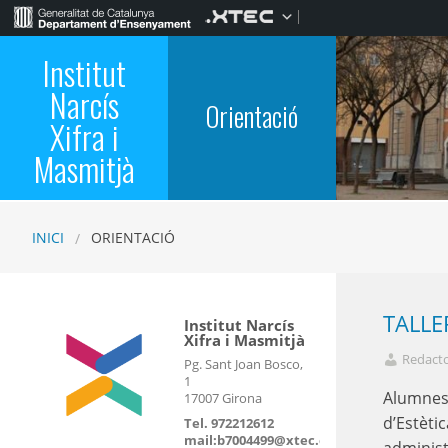
Institut
Narcís
Orientació
Xifra i
Masmitjà
INICI
ORIENTACIÓ
TALLE
Institut Narcís
Xifra i Masmitjà
Redact
Pg. Sant Joan Bosco,
1
Alumnes 
17007 Girona
d’Estèti
Tel. 972212612
mail:b7004499@xtec.cat