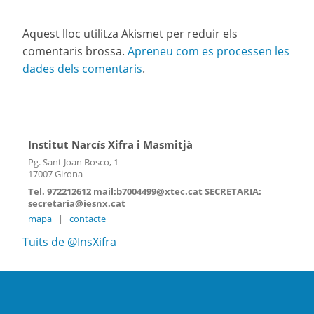
Aquest lloc utilitza Akismet per reduir els
comentaris brossa.
Apreneu com es processen les
dades dels comentaris
.
Institut Narcís Xifra i Masmitjà
Pg. Sant Joan Bosco, 1
17007 Girona
Tel. 972212612 mail:b7004499@xtec.cat SECRETARIA:
secretaria@iesnx.cat
mapa
|
contacte
Tuits de @InsXifra