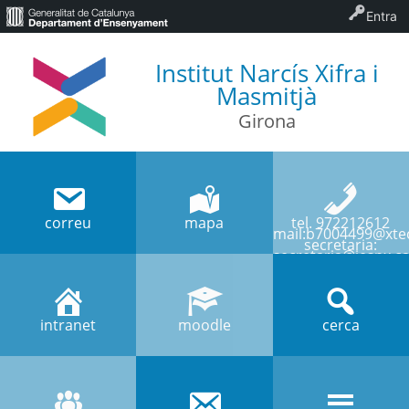
Entra
Institut Narcís Xifra i
Masmitjà
Girona
correu
mapa
tel. 972212612
mail:b7004499@xtec
secretaria:
secretaria@iesnx.ca
intranet
moodle
cerca