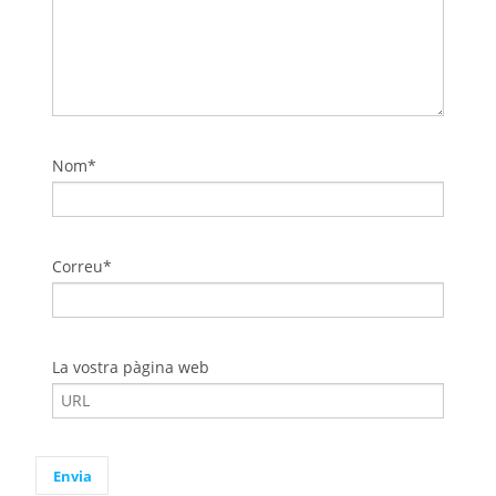
Nom*
Correu*
La vostra pàgina web