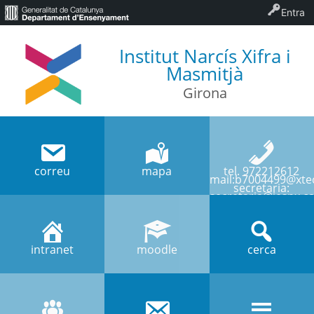
Entra
Institut Narcís Xifra i
Masmitjà
Girona
correu
mapa
tel. 972212612
mail:b7004499@xtec
secretaria:
secretaria@iesnx.ca
intranet
moodle
cerca