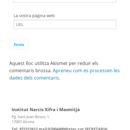
La vostra pàgina web
Aquest lloc utilitza Akismet per reduir els
comentaris brossa.
Apreneu com es processen les
dades dels comentaris
.
Institut Narcís Xifra i Masmitjà
Pg. Sant Joan Bosco, 1
17007 Girona
Tel. 972212612 mail:b7004499@xtec.cat SECRETARIA: