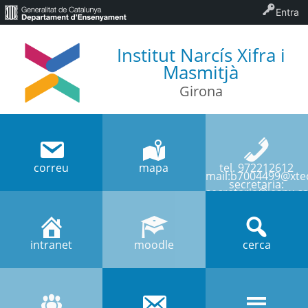
Entra
Institut Narcís Xifra i
Masmitjà
Girona
correu
mapa
tel. 972212612
mail:b7004499@xtec
secretaria:
secretaria@iesnx.ca
intranet
moodle
cerca