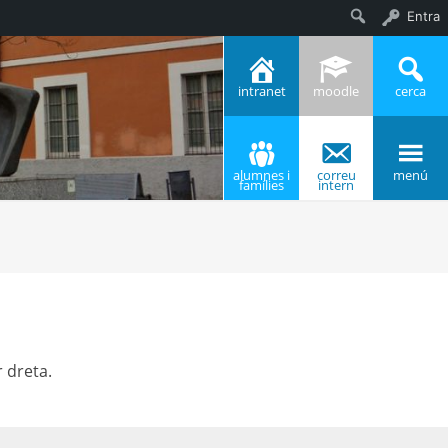
Entra
Cerca
intranet
moodle
cerca
alumnes i
correu
menú
famílies
intern
r dreta.