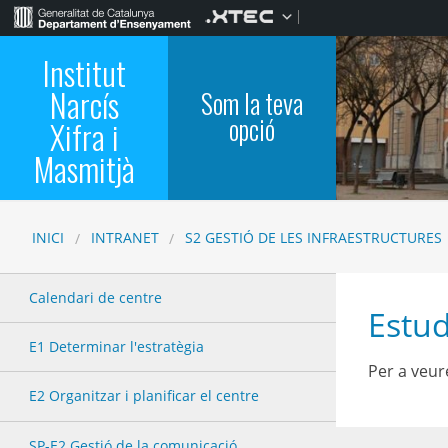
Institut
Narcís
Som la teva
opció
Xifra i
Masmitjà
INICI
INTRANET
S2 GESTIÓ DE LES INFRAESTRUCTURES
Calendari de centre
Estud
E1 Determinar l'estratègia
Per a veure
E2 Organitzar i planificar el centre
SP-E2 Gestió de la comunicació