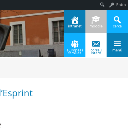
Entra
Cerca
intranet
moodle
cerca
alumnes i
correu
menú
famílies
intern
l’Esprint