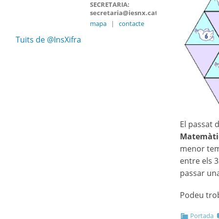
SECRETARIA:
secretaria@iesnx.cat
mapa
|
contacte
Tuits de @InsXifra
El passat 
Matemàti
menor temp
entre els 
passar una
Podeu trob
Portada