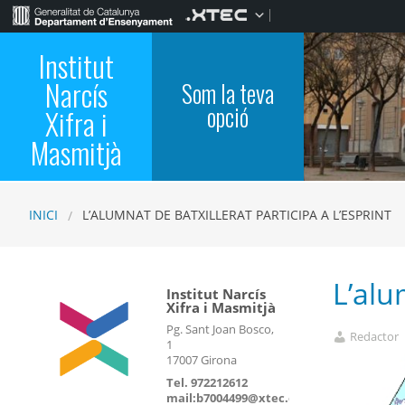
Institut
Narcís
Som la teva
opció
Xifra i
Masmitjà
INICI
L’ALUMNAT DE BATXILLERAT PARTICIPA A L’ESPRINT
L’alu
Institut Narcís
Xifra i Masmitjà
Pg. Sant Joan Bosco,
Redactor
1
17007 Girona
Tel. 972212612
mail:b7004499@xtec.cat