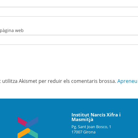
 pàgina web
c utilitza Akismet per reduir els comentaris brossa.
Apreneu 
Institut Narcís Xifra i
Masmitjà
Pg. Sant Joan Bosco, 1
17007 Girona