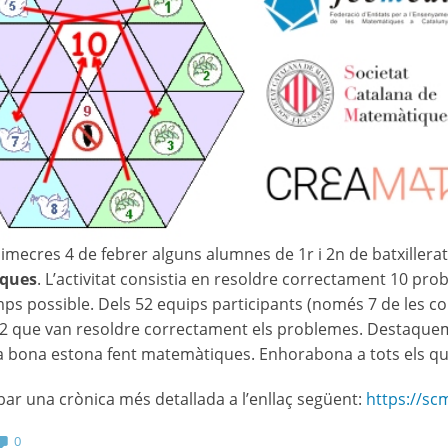
dimecres 4 de febrer alguns alumnes de 1r i 2n de batxillera
ques
. L’activitat consistia en resoldre correctament 10 p
s possible. Dels 52 equips participants (només 7 de les co
32 que van resoldre correctament els problemes. Destaquem
 bona estona fent matemàtiques. Enhorabona a tots els que
ar una crònica més detallada a l’enllaç següent:
https://sc
0