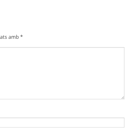
cats amb
*