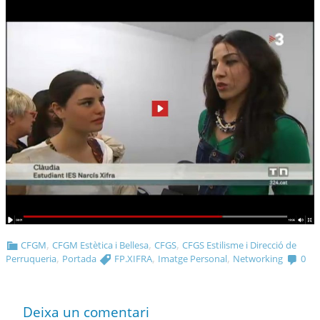
,
,
,
CFGM
CFGM Estètica i Bellesa
CFGS
CFGS Estilisme i Direcció de
,
,
,
Perruqueria
Portada
FP.XIFRA
Imatge Personal
Networking
0
Deixa un comentari