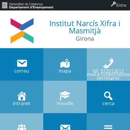
Entra
Institut Narcís Xifra i
Masmitjà
Girona
correu
mapa
tel. 972212612
mail:b7004499@xtec
secretaria:
secretaria@iesnx.ca
intranet
moodle
cerca