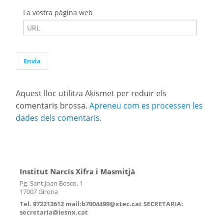
La vostra pàgina web
Aquest lloc utilitza Akismet per reduir els
comentaris brossa.
Apreneu com es processen les
dades dels comentaris
.
Institut Narcís Xifra i Masmitjà
Pg. Sant Joan Bosco, 1
17007 Girona
Tel. 972212612 mail:b7004499@xtec.cat SECRETARIA:
secretaria@iesnx.cat