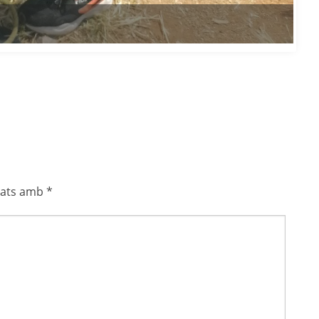
cats amb
*