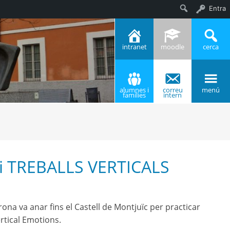
Entra
Cerca
intranet
moodle
cerca
alumnes i
correu
menú
famílies
intern
i TREBALLS VERTICALS
rona va anar fins el Castell de Montjuïc per practicar
rtical Emotions.