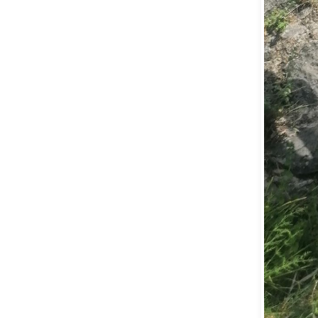
IMG_202
,
General
Deixa un