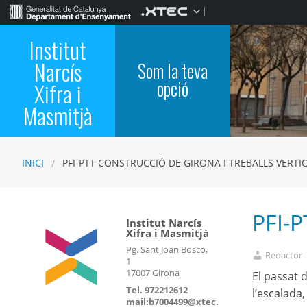
Institut
Narcís
Som la teva
opció
Xifra i
Masmitjà
INICI
PFI-PTT CONSTRUCCIÓ DE GIRONA I TREBALLS VERTI
PFI-
Institut Narcís
Xifra i Masmitjà
Pg. Sant Joan Bosco,
Redactor
1
17007 Girona
El passat 
Tel. 972212612
l’escalada
mail:b7004499@xtec.cat