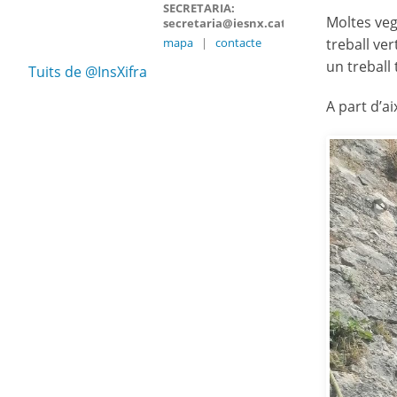
SECRETARIA:
Moltes vega
secretaria@iesnx.cat
mapa
|
contacte
treball ver
un treball
Tuits de @InsXifra
A part d’a