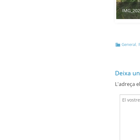
L'adreça e
Nom*
Correu*