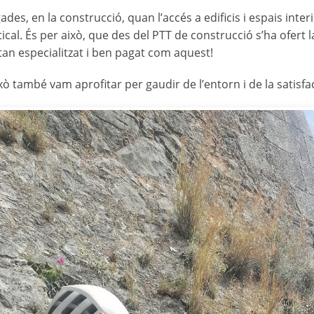
des, en la construcció, quan l’accés a edificis i espais inte
tical. És per això, que des del PTT de construcció s’ha ofert la
 tan especialitzat i ben pagat com aquest!
ixò també vam aprofitar per gaudir de l’entorn i de la satisf