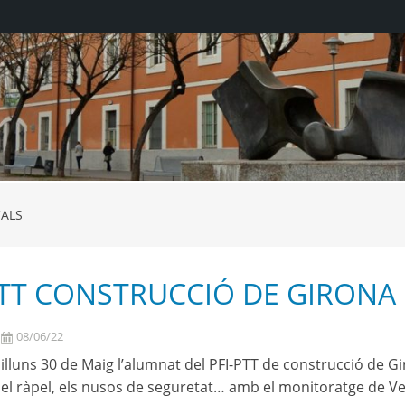
CALS
PTT CONSTRUCCIÓ DE GIRONA 
08/06/22
dilluns 30 de Maig l’alumnat del PFI-PTT de construcció de Gi
, el ràpel, els nusos de seguretat… amb el monitoratge de Ve