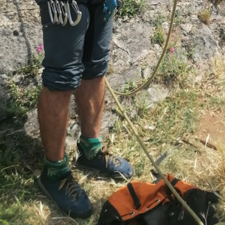
20530_112547
,
PFI
Portada
0
 comentari