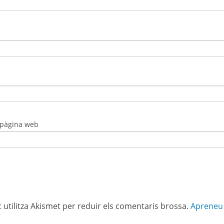
 pàgina web
c utilitza Akismet per reduir els comentaris brossa.
Apreneu 
Institut Narcís Xifra i
Masmitjà
Pg. Sant Joan Bosco, 1
17007 Girona
Tel. 972212612
mail:b7004499@xtec.cat
SECRETARIA:
secretaria@iesnx.cat
mapa
|
contacte