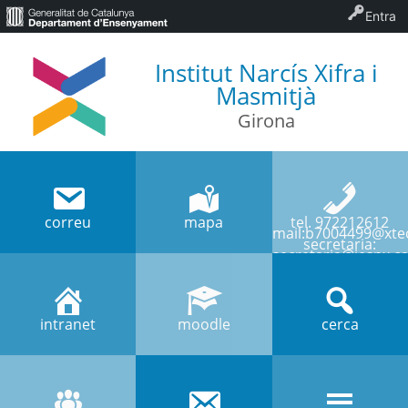
Entra
Institut Narcís Xifra i
Masmitjà
Girona
correu
mapa
tel. 972212612
mail:b7004499@xtec
secretaria:
secretaria@iesnx.ca
intranet
moodle
cerca