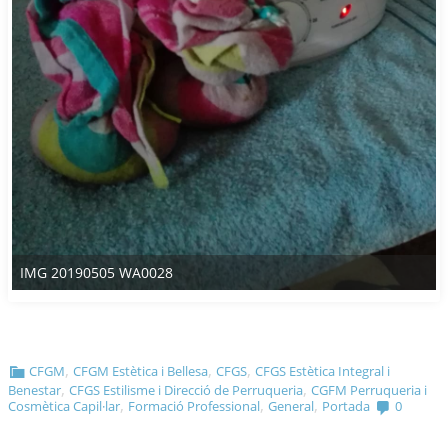
IMG 20190505 WA0028
,
,
,
CFGM
CFGM Estètica i Bellesa
CFGS
CFGS Estètica Integral i
,
,
Benestar
CFGS Estilisme i Direcció de Perruqueria
CGFM Perruqueria i
,
,
,
Cosmètica Capil·lar
Formació Professional
General
Portada
0