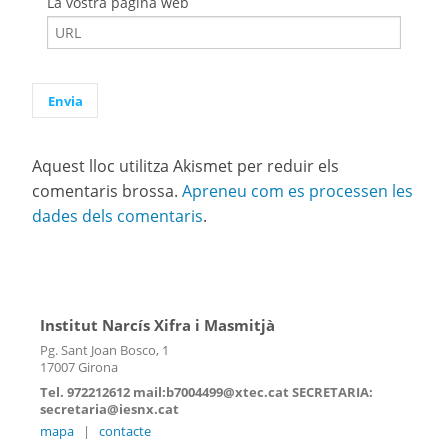
La vostra pàgina web
Aquest lloc utilitza Akismet per reduir els
comentaris brossa.
Apreneu com es processen les
dades dels comentaris
.
Institut Narcís Xifra i Masmitjà
Pg. Sant Joan Bosco, 1
17007 Girona
Tel. 972212612 mail:b7004499@xtec.cat SECRETARIA:
secretaria@iesnx.cat
mapa
|
contacte