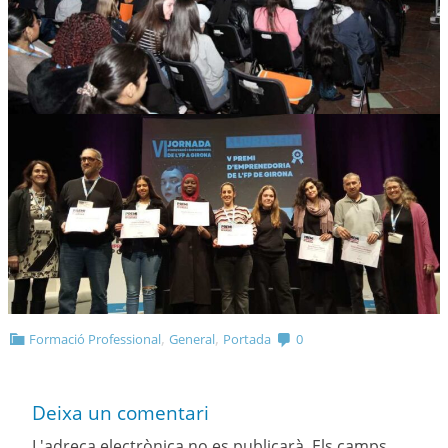
,
,
Formació Professional
General
Portada
0
Deixa un comentari
L'adreça electrònica no es publicarà.
Els camps