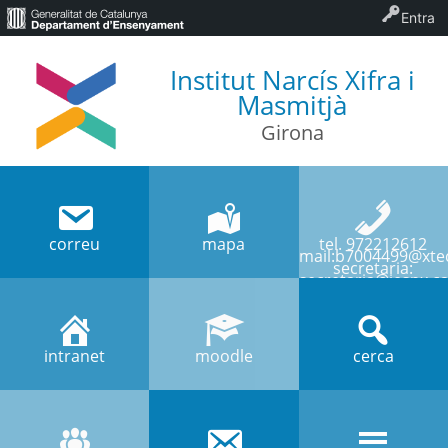
Entra
Institut Narcís Xifra i
Masmitjà
Girona
correu
mapa
tel. 972212612
mail:b7004499@xtec
secretaria:
secretaria@iesnx.ca
intranet
moodle
cerca