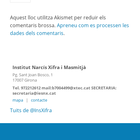
Aquest lloc utilitza Akismet per reduir els
comentaris brossa.
Apreneu com es processen les
dades dels comentaris
.
Institut Narcís Xifra i Masmitjà
Pg. Sant Joan Bosco, 1
17007 Girona
Tel. 972212612 mail:b7004499@xtec.cat SECRETARIA:
secretaria@iesnx.cat
mapa
|
contacte
Tuits de @InsXifra