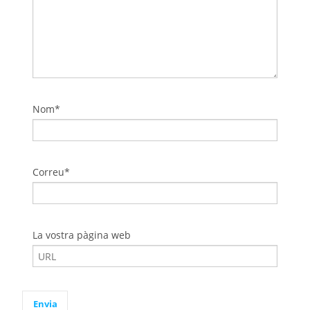
Nom*
Correu*
La vostra pàgina web