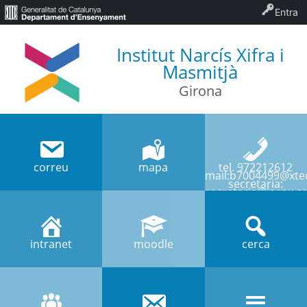
Entra
Institut Narcís Xifra i
Masmitjà
Girona
correu
mapa
tel. 972212612
mail:b7004499@xtec
secretaria:
secretaria@iesnx.ca
intranet
moodle
cerca