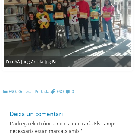
FotoAA.jpeg Arrela.jpg Bo
,
,
ESO
General
Portada
ESO
0
Deixa un comentari
L'adreça electrònica no es publicarà.
Els camps
necessaris estan marcats amb
*