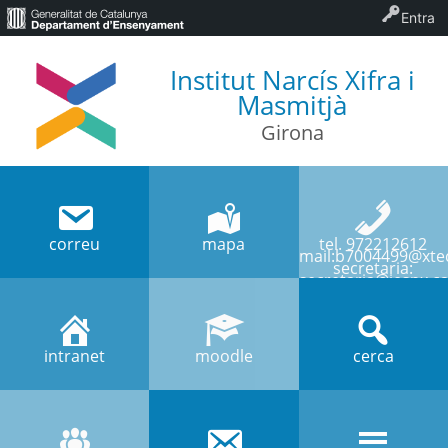
Entra
Institut Narcís Xifra i
Masmitjà
Girona
correu
mapa
tel. 972212612
mail:b7004499@xtec
secretaria:
secretaria@iesnx.ca
intranet
moodle
cerca