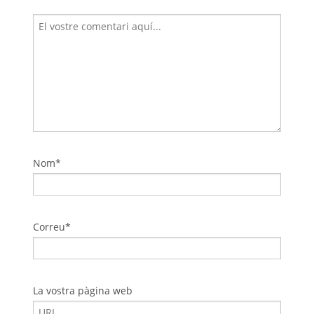
Nom*
Correu*
La vostra pàgina web