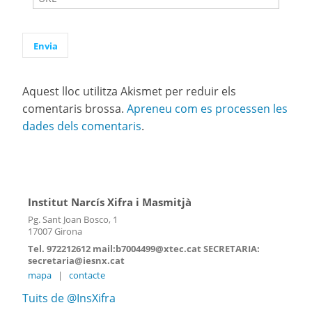
Aquest lloc utilitza Akismet per reduir els
comentaris brossa.
Apreneu com es processen les
dades dels comentaris
.
Institut Narcís Xifra i Masmitjà
Pg. Sant Joan Bosco, 1
17007 Girona
Tel. 972212612 mail:b7004499@xtec.cat SECRETARIA:
secretaria@iesnx.cat
mapa
|
contacte
Tuits de @InsXifra