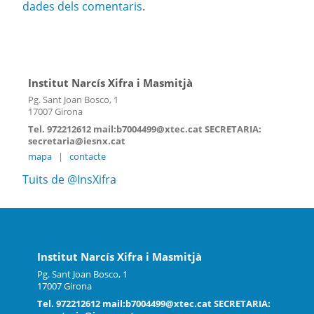
dades dels comentaris
.
Institut Narcís Xifra i Masmitjà
Pg. Sant Joan Bosco, 1
17007 Girona
Tel. 972212612 mail:b7004499@xtec.cat SECRETARIA:
secretaria@iesnx.cat
mapa
|
contacte
Tuits de @InsXifra
Institut Narcís Xifra i Masmitjà
Pg. Sant Joan Bosco, 1
17007 Girona
Tel. 972212612 mail:b7004499@xtec.cat SECRETARIA: