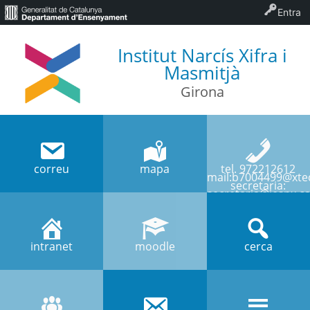
Entra
Institut Narcís Xifra i
Masmitjà
Girona
correu
mapa
tel. 972212612
mail:b7004499@xtec
secretaria:
secretaria@iesnx.ca
intranet
moodle
cerca