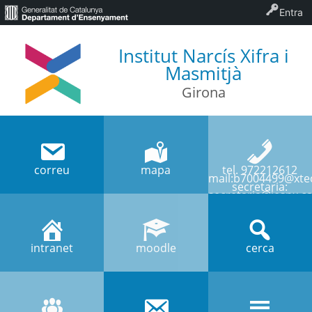
Entra
Institut Narcís Xifra i
Masmitjà
Girona
correu
mapa
tel. 972212612
mail:b7004499@xtec
secretaria:
secretaria@iesnx.ca
intranet
moodle
cerca