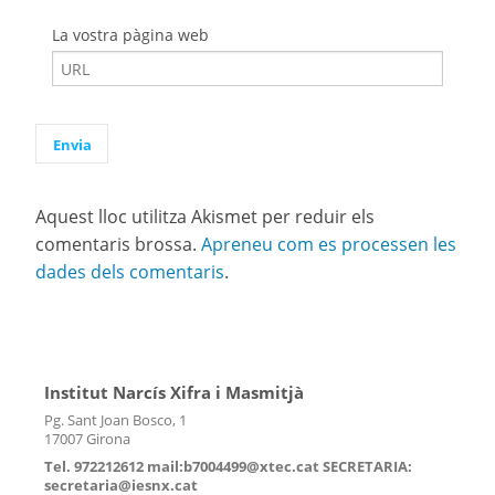
La vostra pàgina web
Aquest lloc utilitza Akismet per reduir els
comentaris brossa.
Apreneu com es processen les
dades dels comentaris
.
Institut Narcís Xifra i Masmitjà
Pg. Sant Joan Bosco, 1
17007 Girona
Tel. 972212612 mail:b7004499@xtec.cat SECRETARIA:
secretaria@iesnx.cat