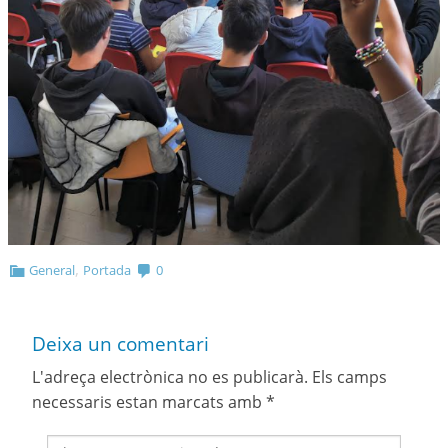
,
General
Portada
0
Deixa un comentari
L'adreça electrònica no es publicarà.
Els camps
necessaris estan marcats amb
*