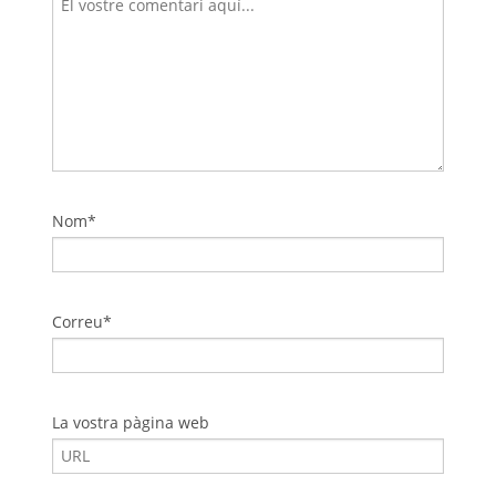
Nom*
Correu*
La vostra pàgina web