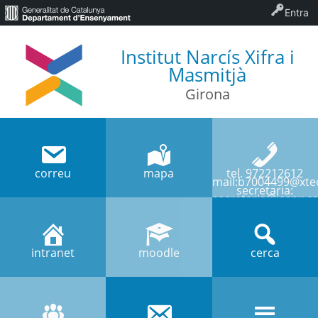
Entra
Institut Narcís Xifra i
Masmitjà
Girona
correu
mapa
tel. 972212612
mail:b7004499@xtec
secretaria:
secretaria@iesnx.ca
intranet
moodle
cerca