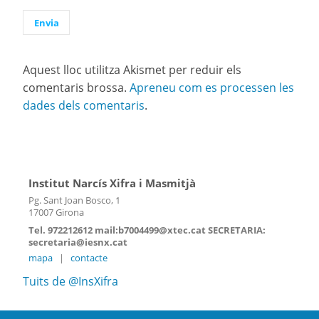
Aquest lloc utilitza Akismet per reduir els
comentaris brossa.
Apreneu com es processen les
dades dels comentaris
.
Institut Narcís Xifra i Masmitjà
Pg. Sant Joan Bosco, 1
17007 Girona
Tel. 972212612 mail:b7004499@xtec.cat SECRETARIA:
secretaria@iesnx.cat
mapa
|
contacte
Tuits de @InsXifra