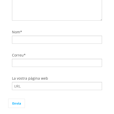
Nom*
Correu*
La vostra pàgina web