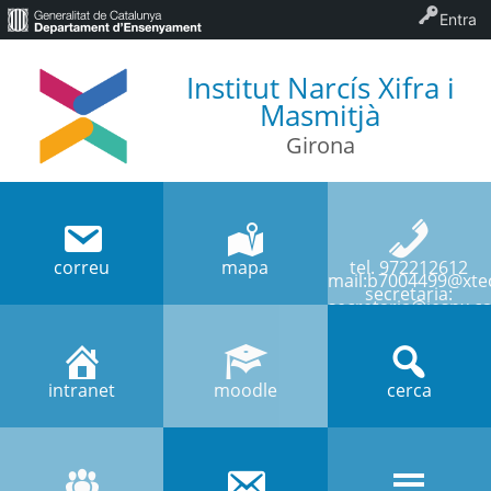
Entra
Institut Narcís Xifra i
Masmitjà
Girona
correu
mapa
tel. 972212612
mail:b7004499@xtec
secretaria:
secretaria@iesnx.ca
intranet
moodle
cerca