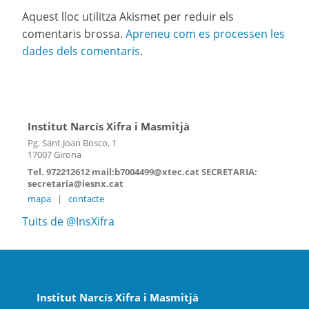
Aquest lloc utilitza Akismet per reduir els
comentaris brossa.
Apreneu com es processen les
dades dels comentaris
.
Institut Narcís Xifra i Masmitjà
Pg. Sant Joan Bosco, 1
17007 Girona
Tel. 972212612 mail:b7004499@xtec.cat SECRETARIA:
secretaria@iesnx.cat
mapa
|
contacte
Tuits de @InsXifra
Institut Narcís Xifra i Masmitjà