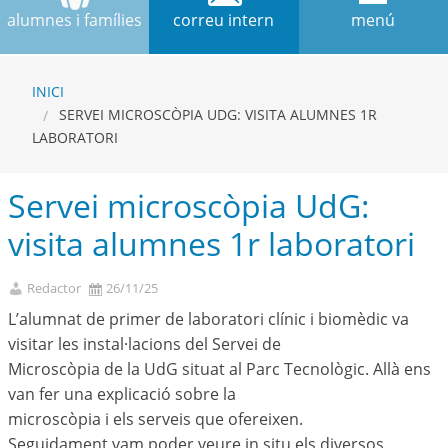
alumnes i famílies
correu intern
menú
INICI
SERVEI MICROSCÒPIA UDG: VISITA ALUMNES 1R
LABORATORI
Servei microscòpia UdG:
visita alumnes 1r laboratori
Redactor
26/11/25
L’alumnat de primer de laboratori clínic i biomèdic va
visitar les instal·lacions del Servei de
Microscòpia de la UdG situat al Parc Tecnològic. Allà ens
van fer una explicació sobre la
microscòpia i els serveis que ofereixen.
Seguidament vam poder veure in situ els diversos