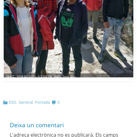
IMG_20190312_133838_985.jpg Bo
,
,
ESO
General
Portada
0
Deixa un comentari
L'adreça electrònica no es publicarà.
Els camps