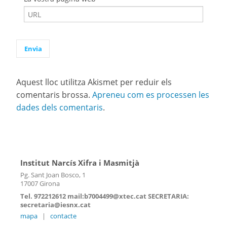
Aquest lloc utilitza Akismet per reduir els
comentaris brossa.
Apreneu com es processen les
dades dels comentaris
.
Institut Narcís Xifra i Masmitjà
Pg. Sant Joan Bosco, 1
17007 Girona
Tel. 972212612 mail:b7004499@xtec.cat SECRETARIA:
secretaria@iesnx.cat
mapa
|
contacte