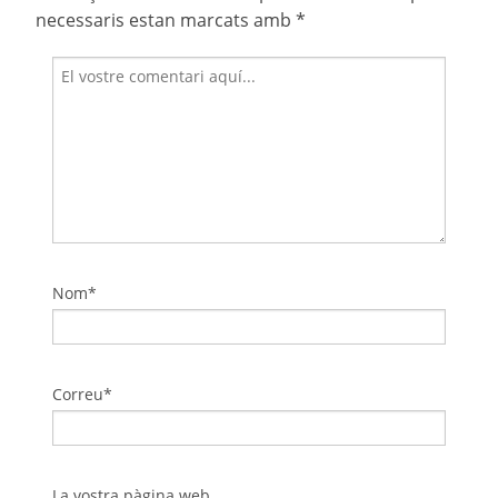
necessaris estan marcats amb
*
Nom*
Correu*
La vostra pàgina web