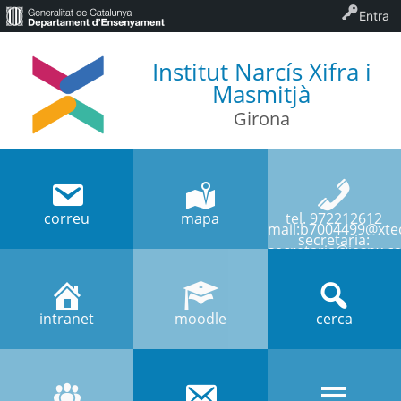
Entra
Institut Narcís Xifra i
Masmitjà
Girona
correu
mapa
tel. 972212612
mail:b7004499@xtec
secretaria:
secretaria@iesnx.ca
intranet
moodle
cerca