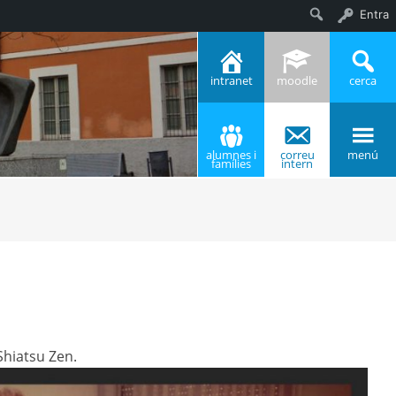
Entra
Cerca
intranet
moodle
cerca
alumnes i
correu
menú
famílies
intern
Shiatsu Zen.