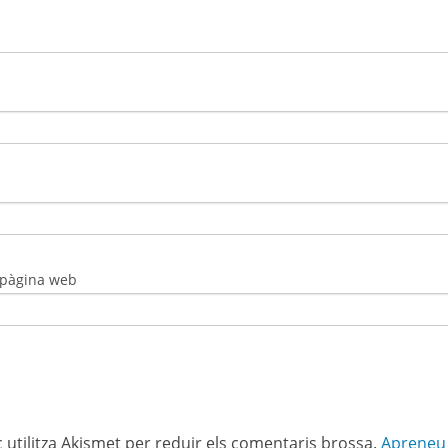
 pàgina web
c utilitza Akismet per reduir els comentaris brossa.
Apreneu 