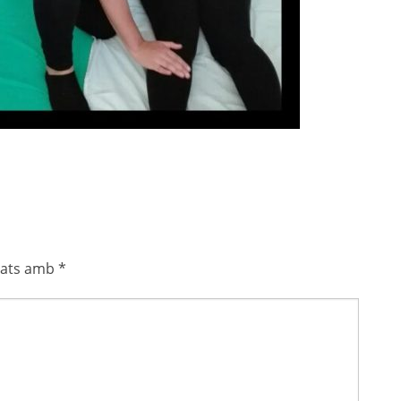
cats amb
*