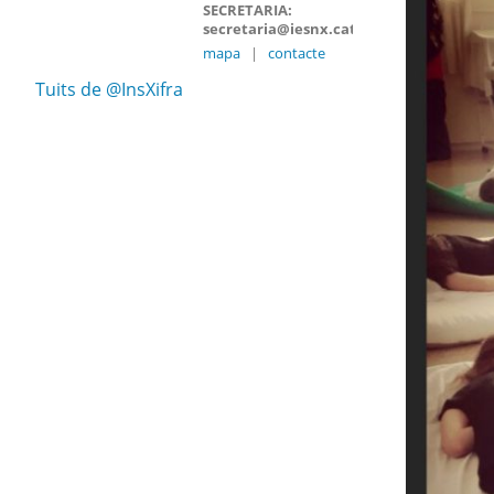
SECRETARIA:
secretaria@iesnx.cat
mapa
|
contacte
Tuits de @InsXifra