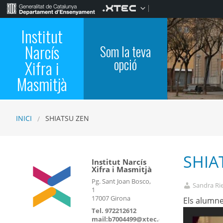
Institut
Narcís
Som la teva
opció
Xifra i
Masmitjà
INICI
SHIATSU ZEN
SHIA
Institut Narcís
Xifra i Masmitjà
Pg. Sant Joan Bosco,
Sandra Ri
1
17007 Girona
Els alumne
Tel. 972212612
mail:b7004499@xtec.cat