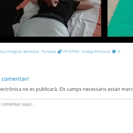
,
,
ica Integral i Benestar
Portada
FP.XIFRA
Imatge Personal
0
 comentari
lectrònica no es publicarà.
Els camps necessaris estan mar