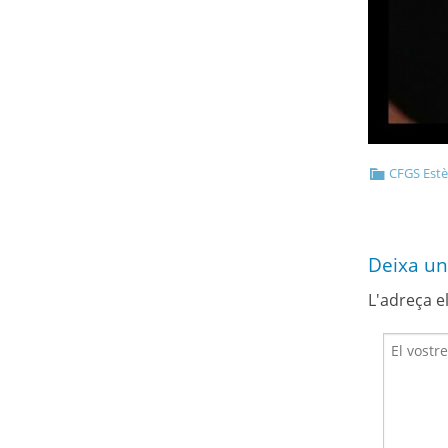
CFGS Estèt
Deixa un
L'adreça e