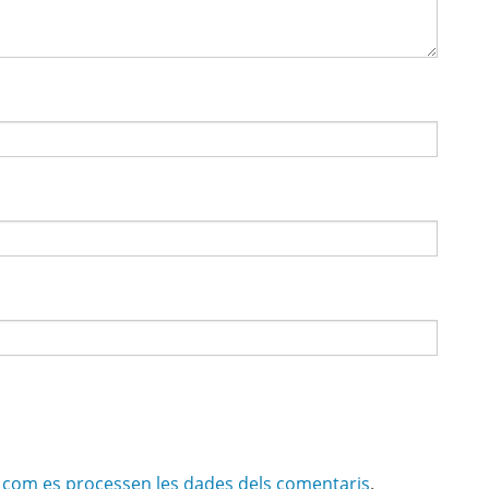
com es processen les dades dels comentaris
.