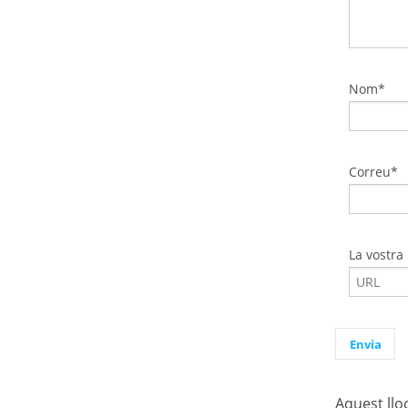
Nom*
Correu*
La vostra
Aquest llo