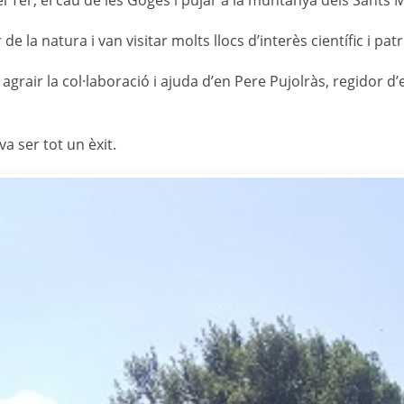
l Ter, el cau de les Goges i pujar a la muntanya dels Sants 
de la natura i van visitar molts llocs d’interès científic i pa
agrair la col·laboració i ajuda d’en Pere Pujolràs, regidor d
va ser tot un èxit.