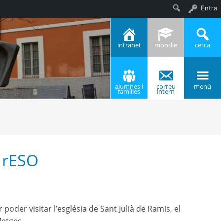
Entra
Cerca
intranet
moodle
cerca
alumnes i
correu
menú
famílies
intern
 1rESO
oder visitar l’església de Sant Julià de Ramis, el