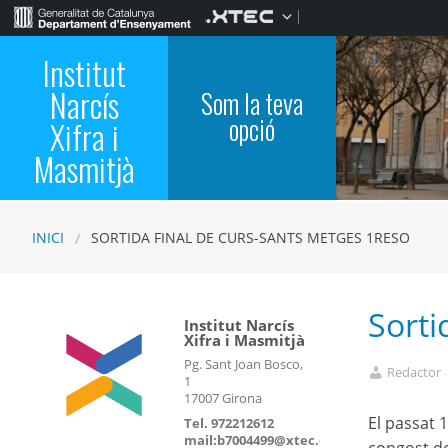
Institut
Narcís
Som la teva
opció
Xifra i
Masmitjà
INICI
SORTIDA FINAL DE CURS-SANTS METGES 1RESO
Sorti
Institut Narcís
Xifra i Masmitjà
Pg. Sant Joan Bosco,
Redactor
1
17007 Girona
El passat 
Tel. 972212612
mail:b7004499@xtec.cat