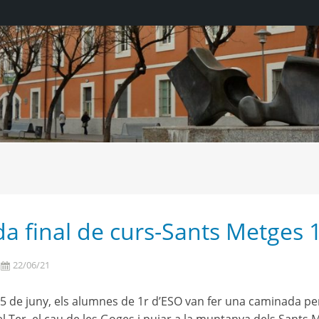
da final de curs-Sants Metges
22/06/21
15 de juny, els alumnes de 1r d’ESO van fer una caminada per p