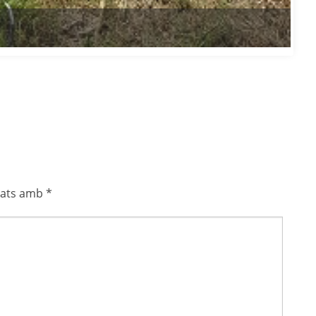
cats amb
*