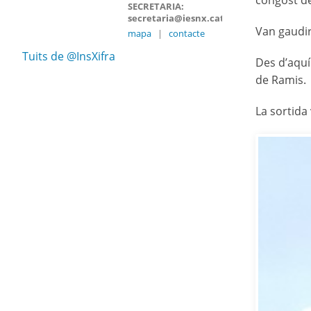
congost de
SECRETARIA:
secretaria@iesnx.cat
Van gaudir 
mapa
|
contacte
Tuits de @InsXifra
Des d’aquí 
de Ramis.
La sortida 