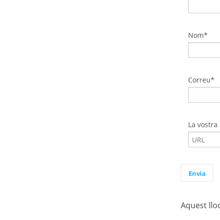
Nom*
Correu*
La vostra
Aquest llo