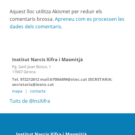
Aquest lloc utilitza Akismet per reduir els
comentaris brossa.
Apreneu com es processen les
dades dels comentaris
.
Institut Narcís Xifra i Masmitjà
Pg. Sant Joan Bosco, 1
17007 Girona
Tel. 972212612 mail:b7004499@xtec.cat SECRETARIA:
secretaria@iesnx.cat
mapa
|
contacte
Tuits de @InsXifra
Institut Narcís Xifra i Masmitjà