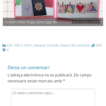
1576875756279.jpg Gener.jpg Bo
,
,
,
,
,
ESO
ESO 3
ESO 4
General
Portada
Steam Like Leonardo
ESO
0
Deixa un comentari
L'adreça electrònica no es publicarà.
Els camps
necessaris estan marcats amb
*