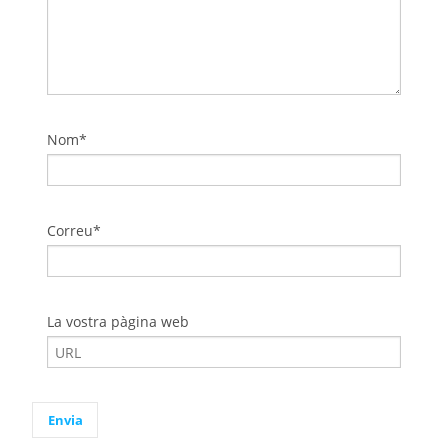
Nom*
Correu*
La vostra pàgina web