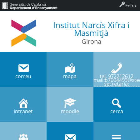
Entra
Institut Narcís Xifra i
Masmitjà
Girona
correu
mapa
tel. 972212612
mail:b7004499@xtec
secretaria:
secretaria@iesnx.ca
intranet
moodle
cerca