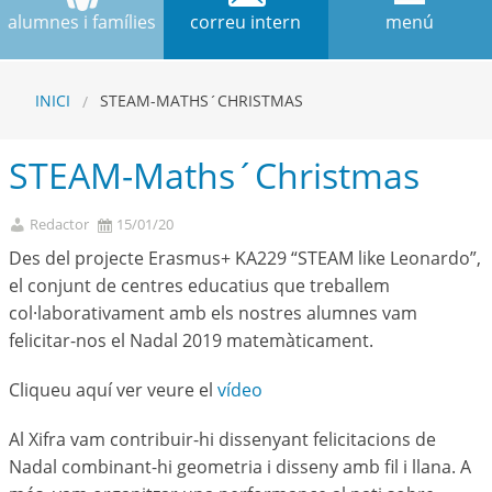
alumnes i famílies
correu intern
menú
INICI
STEAM-MATHS´CHRISTMAS
STEAM-Maths´Christmas
Redactor
15/01/20
Des del projecte Erasmus+ KA229 “STEAM like Leonardo”,
el conjunt de centres educatius que treballem
col·laborativament amb els nostres alumnes vam
felicitar-nos el Nadal 2019 matemàticament.
Cliqueu aquí ver veure el
vídeo
Al Xifra vam contribuir-hi dissenyant felicitacions de
Nadal combinant-hi geometria i disseny amb fil i llana. A