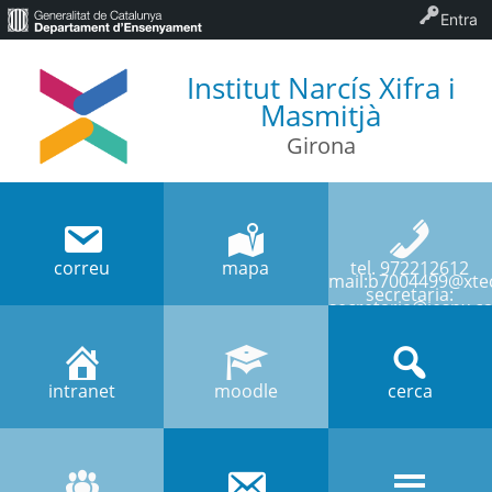
Entra
Institut Narcís Xifra i
Masmitjà
Girona
correu
mapa
tel. 972212612
mail:b7004499@xtec
secretaria:
secretaria@iesnx.ca
intranet
moodle
cerca