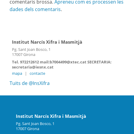
comentaris brossa.
Apreneu com es processen les
dades dels comentaris
.
Institut Narcís Xifra i Masmitjà
Pg. Sant Joan Bosco, 1
17007 Girona
Tel. 972212612 mail:b7004499@xtec.cat SECRETARIA:
secretaria@iesnx.cat
mapa
|
contacte
Tuits de @InsXifra
Institut Narcís Xifra i Masmitjà
Pg. Sant Joan Bosco, 1
17007 Girona