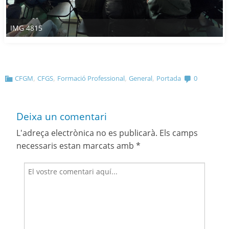
IMG 4815
,
,
,
,
CFGM
CFGS
Formació Professional
General
Portada
0
Deixa un comentari
L'adreça electrònica no es publicarà.
Els camps
necessaris estan marcats amb
*