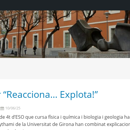
r “Reacciona… Explota!”
10/06/25
e 4t d’ESO que cursa física i química i biologia i geologia h
Aythami de la Universitat de Girona han combinat explicaci