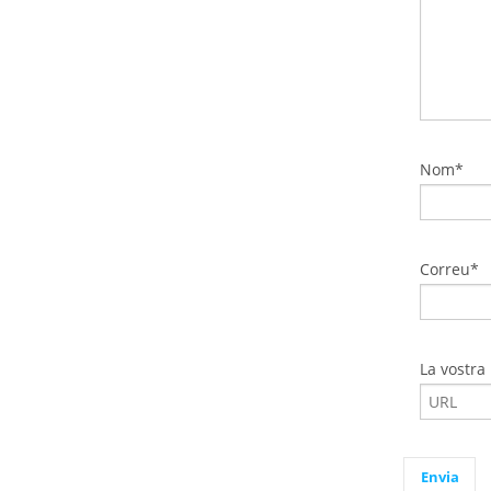
Nom*
Correu*
La vostra