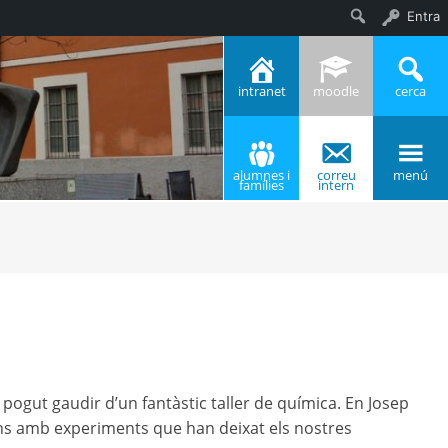
Entra
Cerca
intranet
moodle
cerca
alumnes i
correu
menú
famílies
intern
a pogut gaudir d’un fantàstic taller de química. En Josep
ons amb experiments que han deixat els nostres