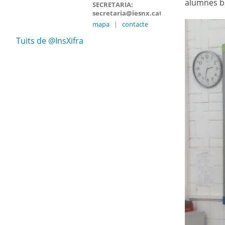
alumnes b
SECRETARIA:
secretaria@iesnx.cat
mapa
|
contacte
Tuits de @InsXifra