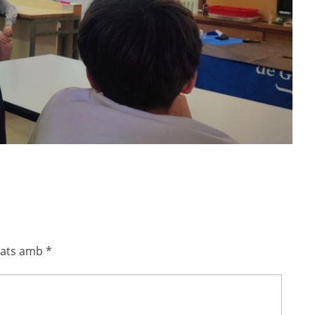
cats amb
*