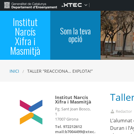
Institut
Narcís
Som la teva
opció
Xifra i
Masmitjà
INICI
TALLER “REACCIONA… EXPLOTA!”
Talle
Institut Narcís
Xifra i Masmitjà
Pg. Sant Joan Bosco,
Redactor
1
17007 Girona
L’alumnat d
Tel. 972212612
Duran i l’
mail:b7004499@xtec.cat