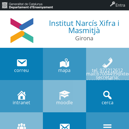
Entra
Institut Narcís Xifra i
Masmitjà
Girona
correu
mapa
tel. 972212612
mail:b7004499@xtec
secretaria:
secretaria@iesnx.ca
intranet
moodle
cerca