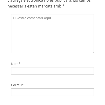
L'adreça electrònica no es publicarà.
Els camps
necessaris estan marcats amb
*
Nom*
Correu*