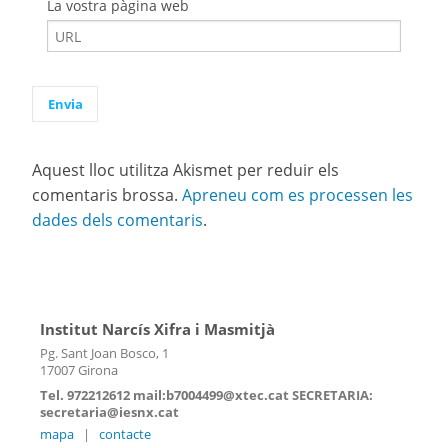
La vostra pàgina web
Aquest lloc utilitza Akismet per reduir els
comentaris brossa.
Apreneu com es processen les
dades dels comentaris
.
Institut Narcís Xifra i Masmitjà
Pg. Sant Joan Bosco, 1
17007 Girona
Tel. 972212612 mail:b7004499@xtec.cat SECRETARIA:
secretaria@iesnx.cat
mapa
|
contacte