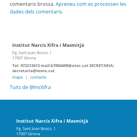
comentaris brossa.
Apreneu com es processen les
dades dels comentaris
.
Institut Narcís Xifra i Masmitjà
Pg. Sant Joan Bosco, 1
17007 Girona
Tel. 972212612 mail:b7004499@xtec.cat SECRETARIA:
secretaria@iesnx.cat
mapa
|
contacte
Tuits de @InsXifra
Institut Narcís Xifra i Masmitjà
Pg. Sant Joan Bosco, 1
17007 Girona