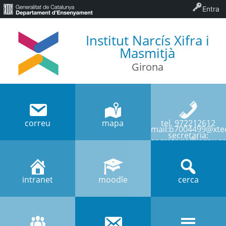
Entra
Institut Narcís Xifra i
Masmitjà
Girona
correu
mapa
tel. 972212612
mail:b7004499@xtec
secretaria:
secretaria@iesnx.ca
intranet
moodle
cerca